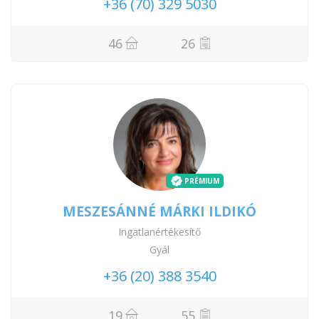
+36 (70) 329 5030
46
26
PRÉMIUM
MESZESÁNNÉ MÁRKI ILDIKÓ
Ingatlanértékesítő
Gyál
+36 (20) 388 3540
19
55