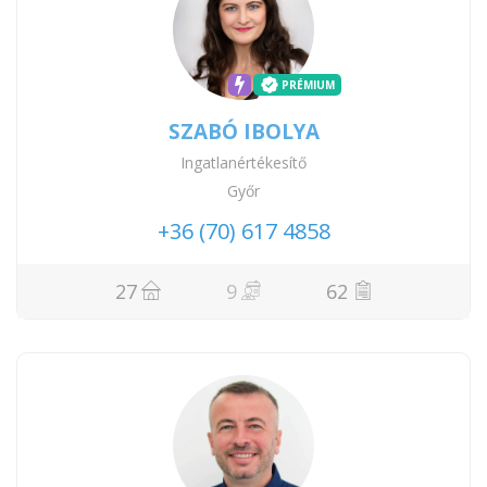
PRÉMIUM
SZABÓ IBOLYA
Ingatlanértékesítő
Győr
+36 (70) 617 4858
27
9
62