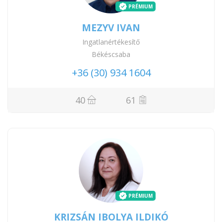
PRÉMIUM
MEZYV IVAN
Ingatlanértékesítő
Békéscsaba
+36 (30) 934 1604
40
61
PRÉMIUM
KRIZSÁN IBOLYA ILDIKÓ