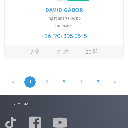
DÁVID GÁBOR
Ingatlanértékesítő
Budapest
+36 (70) 395 9545
9
11
20
1
2
3
4
5
SOCIAL MEDIA