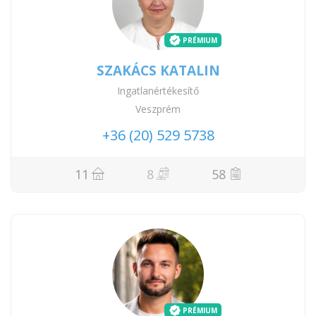
PRÉMIUM
SZAKÁCS KATALIN
Ingatlanértékesítő
Veszprém
+36 (20) 529 5738
11
8
58
PRÉMIUM