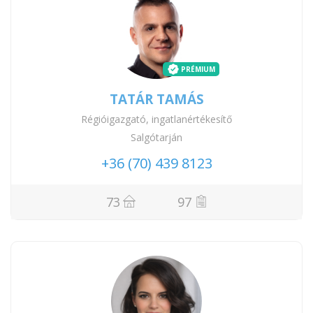
PRÉMIUM
TATÁR TAMÁS
Régióigazgató, ingatlanértékesítő
Salgótarján
+36 (70) 439 8123
73
97