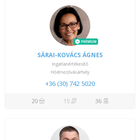
PRÉMIUM
SÁRAI-KOVÁCS ÁGNES
Ingatlanértékesítő
Hódmezővásárhely
+36 (30) 742 5020
20
15
36