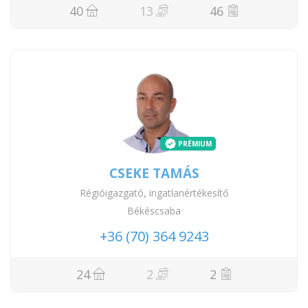
40
13
46
PRÉMIUM
CSEKE TAMÁS
Régióigazgató, ingatlanértékesítő
Békéscsaba
+36 (70) 364 9243
24
2
2