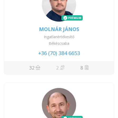
PRÉMIUM
MOLNÁR JÁNOS
Ingatlanértékesítő
Békéscsaba
+36 (70) 384 6653
32
2
8