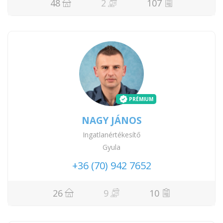
48
2
107
PRÉMIUM
NAGY JÁNOS
Ingatlanértékesítő
Gyula
+36 (70) 942 7652
26
9
10