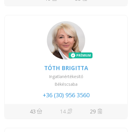
PRÉMIUM
TÓTH BRIGITTA
Ingatlanértékesítő
Békéscsaba
+36 (30) 956 3560
43
14
29