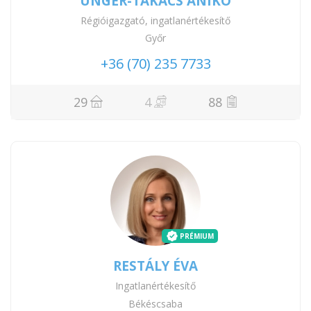
UNGER-TAKÁCS ANIKÓ
Régióigazgató, ingatlanértékesítő
Győr
+36 (70) 235 7733
29
4
88
PRÉMIUM
RESTÁLY ÉVA
Ingatlanértékesítő
Békéscsaba