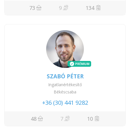
73
9
134
PRÉMIUM
SZABÓ PÉTER
Ingatlanértékesítő
Békéscsaba
+36 (30) 441 9282
48
7
10