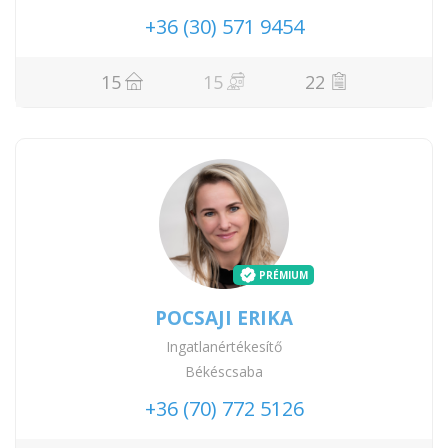
+36 (30) 571 9454
15
15
22
PRÉMIUM
POCSAJI ERIKA
Ingatlanértékesítő
Békéscsaba
+36 (70) 772 5126