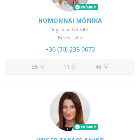
PRÉMIUM
HOMONNAI MÓNIKA
Ingatlanértékesítő
Békéscsaba
+36 (30) 238 0673
35
11
48
PRÉMIUM