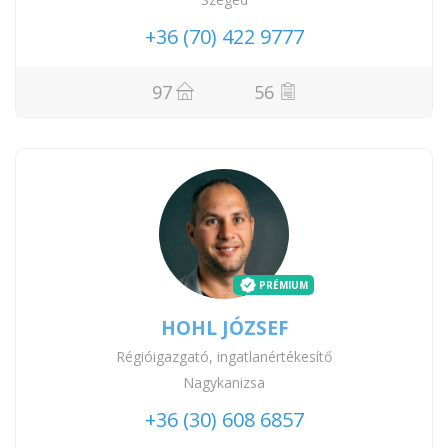
+36 (70) 422 9777
97
56
PRÉMIUM
HOHL JÓZSEF
Régióigazgató, ingatlanértékesítő
Nagykanizsa
+36 (30) 608 6857