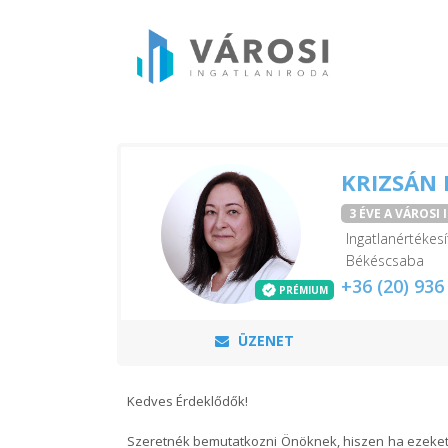
KRIZSÁN 
3 ÉVE A VÁROSI
Ingatlanértékesí
Békéscsaba
+36 (20) 936
PRÉMIUM
ÜZENET
Kedves Érdeklődők!
Szeretnék bemutatkozni Önöknek, hiszen ha ezeket