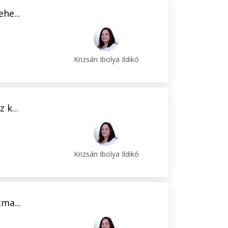
he...
Krizsán Ibolya Ildikó
 k...
Krizsán Ibolya Ildikó
ma...