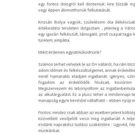
egy fontos dologról kell dönteniük: kire bízzák in
vagy éppen álomotthonuk felkutatását.
Krizsán Ibolya vagyok, születésem óta Békéscsa
értékesítési területen dolgoztam , jelenleg a Váro
egy igazán felkészült, támogató, profi csapat tagja
türelem, empátia.
Miért érdemes együttműködnünk?
Számos terhet vehetek le az Ön válláról, ha rám bíz
adom időmet és felkészültségemet, annak érdekében
minél hamarabb eladjam ingatlanát: igényes, színv
fogadom az érdeklődők hívásait, kiszűröm 
Megszervezem és lebonyolítom az ingatlanbemuta
az alkutárgyalást. Ez a plusz teher a mindennapi t
manapság egyre kevésbé vállalható – ebben nyújt
Fontos: mindez csak abban az esetben jelent költsé
közvetített vevőjelölt veszi meg ingatlanát! A tel
irodánk naprakész tudású szakértőire : ügyvéd, hite
munkánkat.