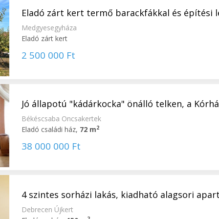
Eladó zárt kert termő barackfákkal és építési le
Medgyesegyháza
Eladó zárt kert
2 500 000 Ft
Jó állapotú "kádárkocka" önálló telken, a Kórház
Békéscsaba Oncsakertek
2
Eladó családi ház,
72 m
38 000 000 Ft
4 szintes sorházi lakás, kiadható alagsori apart
Debrecen Újkert
2