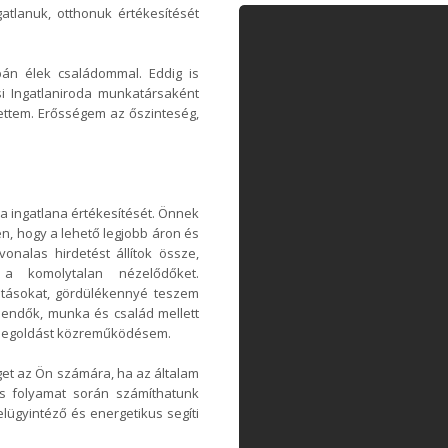
gatlanuk, otthonuk értékesítését
bán élek családommal. Eddig is
si Ingatlaniroda munkatársaként
 lettem. Erősségem az őszinteség,
za ingatlana értékesítését. Önnek
, hogy a lehető legjobb áron és
onalas hirdetést állítok össze,
a komolytalan nézelődőket.
tásokat, gördülékennyé teszem
eendők, munka és család mellett
 megoldást közreműködésem.
get az Ön számára, ha az általam
jes folyamat során számíthatunk
lügyintéző és energetikus segíti