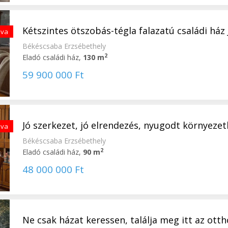
Kétszintes ötszobás-tégla falazatú családi ház 
zva
Békéscsaba Erzsébethely
2
Eladó családi ház,
130 m
59 900 000 Ft
Jó szerkezet, jó elrendezés, nyugodt környeze
zva
Békéscsaba Erzsébethely
2
Eladó családi ház,
90 m
48 000 000 Ft
Ne csak házat keressen, találja meg itt az ottho