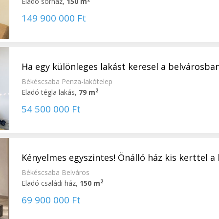
Eladó sorház,
150 m
149 900 000 Ft
Ha egy különleges lakást keresel a belvárosban...
Békéscsaba Penza-lakótelep
2
Eladó tégla lakás,
79 m
54 500 000 Ft
Kényelmes egyszintes! Önálló ház kis kerttel a b
Békéscsaba Belváros
2
Eladó családi ház,
150 m
69 900 000 Ft