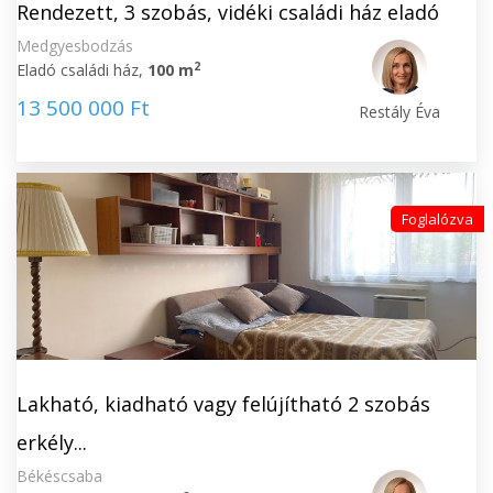
Rendezett, 3 szobás, vidéki családi ház eladó
Medgyesbodzás
2
Eladó családi ház,
100 m
13 500 000 Ft
Restály Éva
Foglalózva
Lakható, kiadható vagy felújítható 2 szobás
erkély...
Békéscsaba