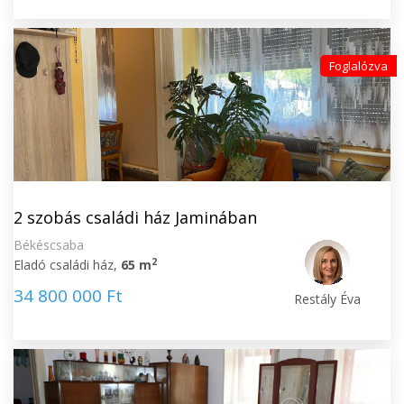
Foglalózva
2 szobás családi ház Jaminában
Békéscsaba
2
Eladó családi ház,
65 m
34 800 000 Ft
Restály Éva