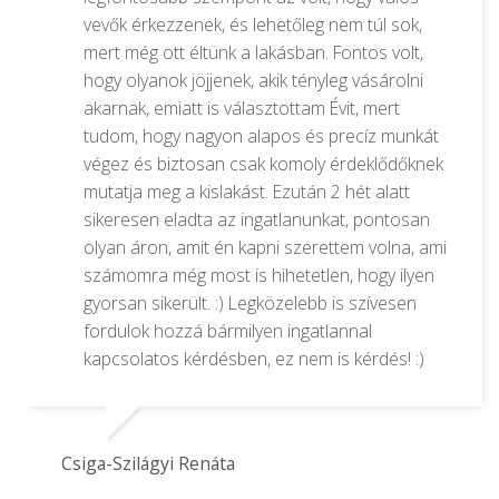
vevők érkezzenek, és lehetőleg nem túl sok,
mert még ott éltünk a lakásban. Fontos volt,
hogy olyanok jöjjenek, akik tényleg vásárolni
akarnak, emiatt is választottam Évit, mert
tudom, hogy nagyon alapos és precíz munkát
végez és biztosan csak komoly érdeklődőknek
mutatja meg a kislakást. Ezután 2 hét alatt
sikeresen eladta az ingatlanunkat, pontosan
olyan áron, amit én kapni szerettem volna, ami
számomra még most is hihetetlen, hogy ilyen
gyorsan sikerült. :) Legközelebb is szívesen
fordulok hozzá bármilyen ingatlannal
kapcsolatos kérdésben, ez nem is kérdés! :)
Csiga-Szilágyi Renáta