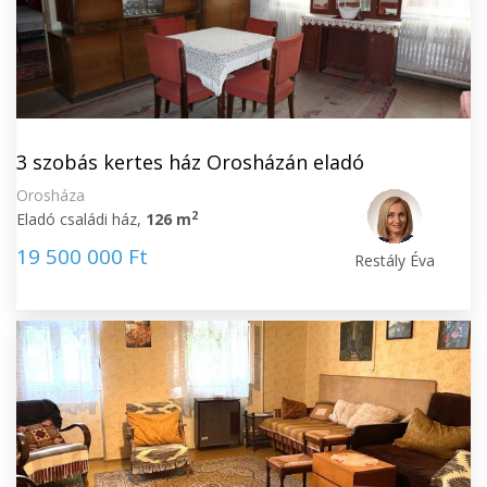
3 szobás kertes ház Orosházán eladó
Orosháza
2
Eladó családi ház,
126 m
19 500 000 Ft
Restály Éva