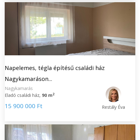
Napelemes, tégla építésű családi ház
Nagykamaráson...
Nagykamarás
2
Eladó családi ház,
90 m
15 900 000 Ft
Restály Éva