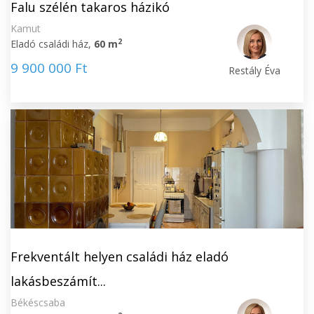
Falu szélén takaros házikó
Kamut
2
Eladó családi ház,
60 m
9 900 000 Ft
Restály Éva
Frekventált helyen családi ház eladó
lakásbeszámít...
Békéscsaba