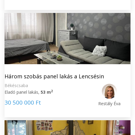
Három szobás panel lakás a Lencsésin
Békéscsaba
2
Eladó panel lakás,
53 m
30 500 000 Ft
Restály Éva