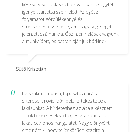
készségesen válaszolt, és valóban az ügyfél
igényeit tartotta szem előtt. Az egész
folyamatot gördülékennyé és
stresszmentessé tette, ami nagy segítséget
jelentett számunkra. Őszintén hálásak vagyunk
a munkájáért, és bátran ajánljuk bárkinek!
Sütő Krisztián
Évi szakmai tudása, tapasztalatai által
sikeresen, rövid időn belül értékesítette a
lakásunkat. A hirdetéshez az általa készített
fotók tökéletesek voltak, és visszaadták a
lakás otthonos hangulatát. Nagy előnyként
emelném ki, hogy teljeskörűen kezelte a