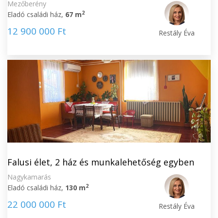
Mezőberény
2
Eladó családi ház,
67 m
12 900 000 Ft
Restály Éva
Falusi élet, 2 ház és munkalehetőség egyben
Nagykamarás
2
Eladó családi ház,
130 m
22 000 000 Ft
Restály Éva