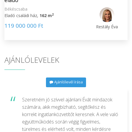
eladó
Békéscsaba
2
Eladó családi ház,
162 m
119 000 000 Ft
Restály Éva
AJÁNLÓLEVELEK
Ajánlólevél írása
Szeretném jó szívvel ajánlani Évát mindazok
számára, akik megbízható, segítőkész és
korrekt ingatlanközvetítőt keresnek. A vele való
együttműködés során végig figyelmes,
türelmes és elérhető volt, minden kérdésre