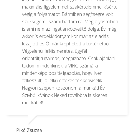
maximális figyelemmel, szakértelemmel kísérte
végig a folyamatot. Bármiben segítségre volt
szükségem , számíthattam rá. Még olyasmiben
is ami nem az ingatlanközvetítő dolga. Évi még
akkor is érdeklődött,amikor már az eladás
lezajlott és Ő már kiléphetett a történetből.
Végtelenül lelkiismeretes, ügyfél
orientált,rugalmas, megbízható. Csak ajánlani
tudom mindenkinek, a VING számára
mindenképp pozitív igazolás, hogy ilyen
felkészült, jó lelkű értékesítők képviselik.
Nagyon szépen köszönöm a munkád Évi!
Szívből kívánok Neked továbbra is sikeres
munkát! ☺️
Pikó Zsuzsa