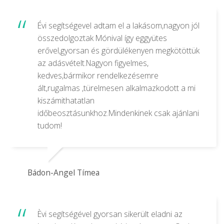
Évi segítségevel adtam el a lakásom,nagyon jól
összedolgoztak Mónival így eggyütes
erővel,gyorsan és gördülékenyen megkötöttük
az adásvételt.Nagyon figyelmes,
kedves,bármikor rendelkezésemre
ált,rugalmas ,türelmesen alkalmazkodott a mi
kiszámithatatlan
időbeosztásunkhoz.Mindenkinek csak ajánlani
tudom!
Bádon-Angel Tímea
Èvi segítségével gyorsan sikerült eladni az