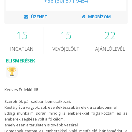
+36 (30) 571 9454
ÜZENET
MEGBÍZOM
15
15
22
INGATLAN
VEVŐJELÖLT
AJÁNLÓLEVÉL
ELISMERÉSEK
Kedves Érdeklődő!
Szeretnék pár szóban bemutatkozni.
Restály Éva vagyok, sok éve Békéscsabán élek a családommal.
Eddigi munkáim során mindig is emberekkel foglalkoztam és az
emberek segítése volt a fő célom,
amely ezen a területen is tovább vezérel.
Fontosnak tartom az emberekkel való megfelelő bánásmódot, a