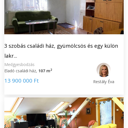
3 szobás családi ház, gyümölcsös és egy külön
lakr...
Medgyesbodzás
2
Eladó családi ház,
107 m
13 900 000 Ft
Restály Éva