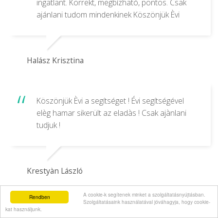
ingatlant. Korrekt, megbízható, pontos. Csak
ajánlani tudom mindenkinek Köszönjük Èvi
Halász Krisztina
Köszönjük Èvi a segítséget ! Évi segítségével
elèg hamar sikerült az eladàs ! Csak ajànlani
tudjuk !
Krestyàn László
A cookie-k segítenek minket a szolgáltatásnyújtásban.
Rendben
Szolgáltatásaink használatával jóváhagyja, hogy cookie-
kat használjunk.
Évát mindenkinek jó szívvel tudom ajánlani,