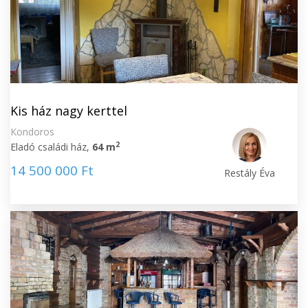
Kis ház nagy kerttel
Kondoros
2
Eladó családi ház,
64 m
14 500 000 Ft
Restály Éva