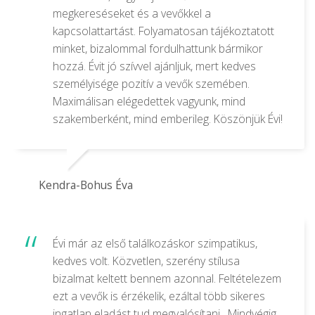
megkereséseket és a vevőkkel a
kapcsolattartást. Folyamatosan tájékoztatott
minket, bizalommal fordulhattunk bármikor
hozzá. Évit jó szívvel ajánljuk, mert kedves
személyisége pozitív a vevők szemében.
Maximálisan elégedettek vagyunk, mind
szakemberként, mind emberileg. Köszönjük Évi!
Kendra-Bohus Éva
Évi már az első találkozáskor szimpatikus,
kedves volt. Közvetlen, szerény stílusa
bizalmat keltett bennem azonnal. Feltételezem
ezt a vevők is érzékelik, ezáltal több sikeres
ingatlan eladást tud megvalósítani . Mindvégig