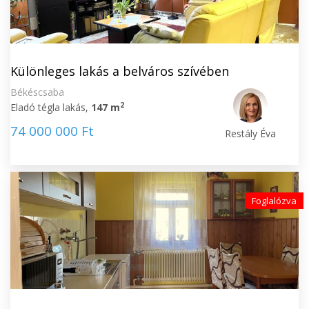
Különleges lakás a belváros szívében
Békéscsaba
2
Eladó tégla lakás,
147 m
74 000 000 Ft
Restály Éva
Foglalózva