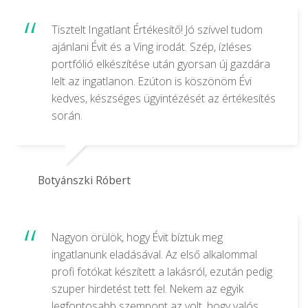
Tisztelt Ingatlant Értékesítő! Jó szívvel tudom
ajánlani Évit és a Ving irodát. Szép, ízléses
portfólió elkészítése után gyorsan új gazdára
lelt az ingatlanon. Ezúton is köszönöm Évi
kedves, készséges ügyintézését az értékesítés
során.
Botyánszki Róbert
Nagyon örülök, hogy Évit bíztuk meg
ingatlanunk eladásával. Az első alkalommal
profi fotókat készített a lakásról, ezután pedig
szuper hirdetést tett fel. Nekem az egyik
legfontosabb szempont az volt, hogy valós