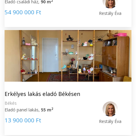
2
Eladó családi ház,
90 m
54 900 000 Ft
Restály Éva
Erkélyes lakás eladó Békésen
Békés
2
Eladó panel lakás,
55 m
13 900 000 Ft
Restály Éva