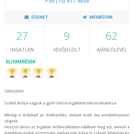
+36 (70) 617 4858
ÜZENET
MEGBÍZOM
27
9
62
INGATLAN
VEVŐJELÖLT
AJÁNLÓLEVÉL
ELISMERÉSEK
Üdvözlöm!
Szabó Ibolya vagyok a győri Városi Ingatlaniroda munkatársa.
Mindig is érdekelt az értékesítés, melyet évek óta eredményesen
végzek.
Hosszú távon az ingatlan értékesítésben találtam meg azt, amivel a
legjobban tudok azonosulni, melyet már 4 éve jó szívvel, kitartóan és