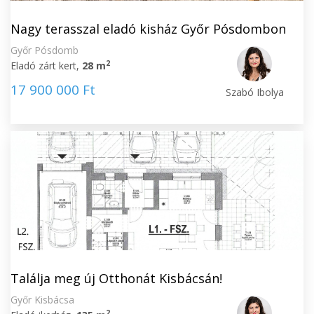
Nagy terasszal eladó kisház Győr Pósdombon
Győr Pósdomb
2
Eladó zárt kert,
28 m
17 900 000 Ft
Szabó Ibolya
Találja meg új Otthonát Kisbácsán!
Győr Kisbácsa
2