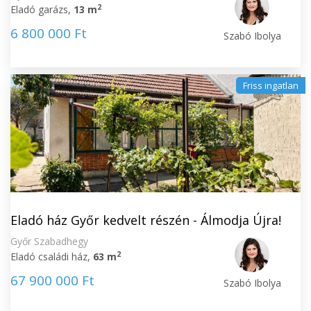
2
Eladó garázs,
13 m
6 800 000 Ft
Szabó Ibolya
Friss ingatlan
Eladó ház Győr kedvelt részén - Álmodja Újra!
Győr Szabadhegy
2
Eladó családi ház,
63 m
67 900 000 Ft
Szabó Ibolya