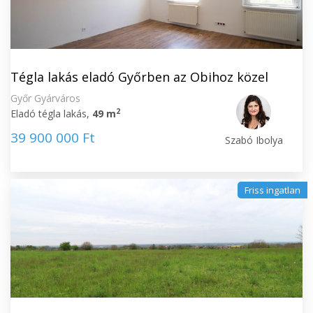
Tégla lakás eladó Győrben az Obihoz közel
Győr Gyárváros
2
Eladó tégla lakás,
49 m
39 900 000 Ft
Szabó Ibolya
Friss ingatlan