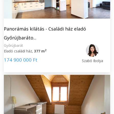
Panorámás kilátás - Családi ház eladó
Győrújbaráto...
Győrújbarát
2
Eladó családi ház,
377 m
174 900 000 Ft
Szabó Ibolya