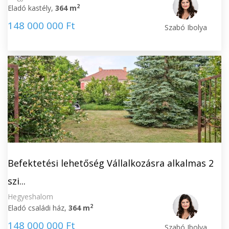
2
Eladó kastély,
364 m
148 000 000 Ft
Szabó Ibolya
Befektetési lehetőség Vállalkozásra alkalmas 2
szi...
Hegyeshalom
2
Eladó családi ház,
364 m
148 000 000 Ft
Szabó Ibolya