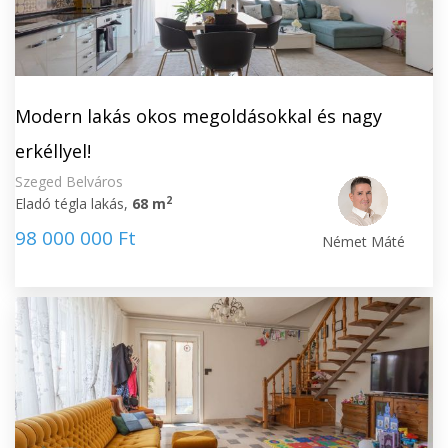
Modern lakás okos megoldásokkal és nagy
erkéllyel!
Szeged Belváros
2
Eladó tégla lakás,
68 m
98 000 000 Ft
Német Máté