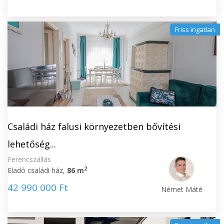
Friss ingatlan
Családi ház falusi környezetben bővítési
lehetőség...
Ferencszállás
2
Eladó családi ház,
86 m
42 990 000 Ft
Német Máté