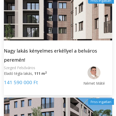
Friss ingatlan
Nagy lakás kényelmes erkéllyel a belváros
peremén!
Szeged Felsőváros
2
Eladó tégla lakás,
111 m
141 590 000 Ft
Német Máté
Friss ingatlan