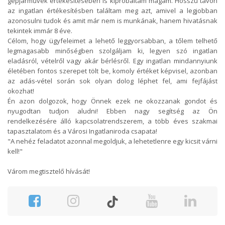
gépjárművek értékesítésében is kipróbáltam magam. Hosszú távon
az ingatlan értékesítésben találtam meg azt, amivel a legjobban
azonosulni tudok és amit már nem is munkának, hanem hivatásnak
tekintek immár 8 éve.
Célom, hogy ügyfeleimet a lehető leggyorsabban, a tőlem telhető
legmagasabb minőségben szolgáljam ki, legyen szó ingatlan
eladásról, vételről vagy akár bérlésről. Egy ingatlan mindannyiunk
életében fontos szerepet tölt be, komoly értéket képvisel, azonban
az adás-vétel során sok olyan dolog léphet fel, ami fejfájást
okozhat!
Én azon dolgozok, hogy Önnek ezek ne okozzanak gondot és
nyugodtan tudjon aludni! Ebben nagy segítség az Ön
rendelkezésére álló kapcsolatrendszerem, a több éves szakmai
tapasztalatom és a Városi Ingatlaniroda csapata!
"A nehéz feladatot azonnal megoldjuk, a lehetetlenre egy kicsit várni
kell!"
Várom megtisztelő hívását!