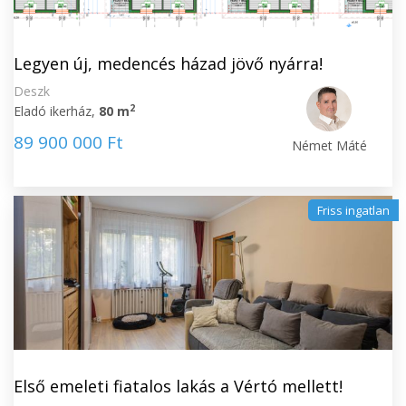
Legyen új, medencés házad jövő nyárra!
Deszk
2
Eladó ikerház,
80 m
89 900 000 Ft
Német Máté
Friss ingatlan
Első emeleti fiatalos lakás a Vértó mellett!