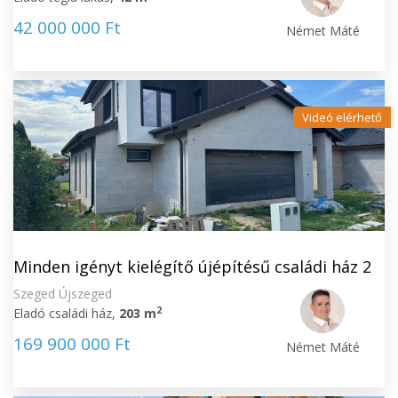
42 000 000 Ft
Német Máté
Videó elérhető
Minden igényt kielégítő újépítésű családi ház 2
Szeged Újszeged
2
Eladó családi ház,
203 m
169 900 000 Ft
Német Máté