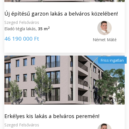
Új építésű garzon lakás a belváros közelében!
Szeged Felsőváros
2
Eladó tégla lakás,
35 m
46 190 000 Ft
Német Máté
Friss ingatlan
Erkélyes kis lakás a belváros peremén!
Szeged Felsőváros