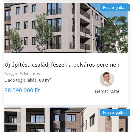
Friss ingatlan
Új építésű családi fészek a belváros peremén!
Szeged Felsőváros
2
Eladó tégla lakás,
68 m
88 390 000 Ft
Német Máté
Friss ingatlan