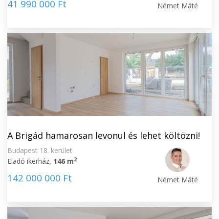
41 990 000 Ft
Német Máté
A Brigád hamarosan levonul és lehet költözni!
Budapest 18. kerület
2
Eladó ikerház,
146 m
142 000 000 Ft
Német Máté