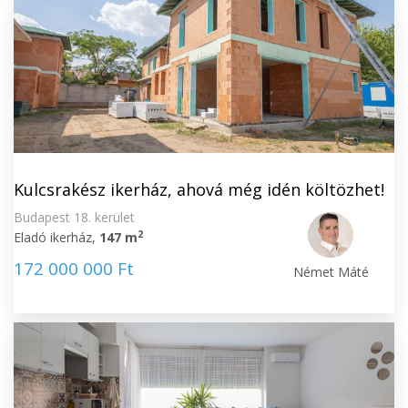
Kulcsrakész ikerház, ahová még idén költözhet!
Budapest 18. kerület
2
Eladó ikerház,
147 m
172 000 000 Ft
Német Máté