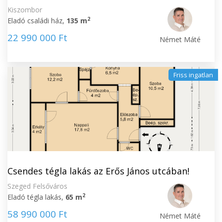
Kiszombor
2
Eladó családi ház,
135 m
22 990 000 Ft
Német Máté
Friss ingatlan
Csendes tégla lakás az Erős János utcában!
Szeged Felsőváros
2
Eladó tégla lakás,
65 m
58 990 000 Ft
Német Máté