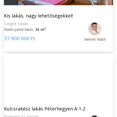
Kis lakás, nagy lehetőségekkel!
Szeged Tarján
2
Eladó panel lakás,
35 m
37 900 000 Ft
Német Máté
Kulcsrakész lakás Péterhegyen A-1-2
Budapest 11. kerület