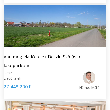
Van még eladó telek Deszk, Szőlőskert
lakóparkban!...
Deszk
Eladó telek
27 448 200 Ft
Német Máté