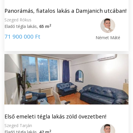
Panorámás, fiatalos lakás a Damjanich utcában!
Szeged Rókus
2
Eladó tégla lakás,
65 m
71 900 000 Ft
Német Máté
Első emeleti tégla lakás zöld övezetben!
Szeged Tarján
2
Eladó tégla lakás,
42 m