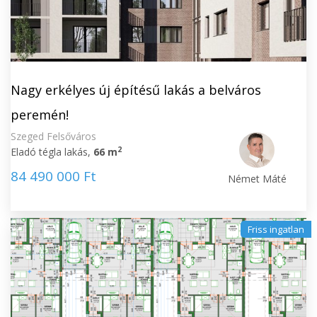
Nagy erkélyes új építésű lakás a belváros
peremén!
Szeged Felsőváros
2
Eladó tégla lakás,
66 m
84 490 000 Ft
Német Máté
Friss ingatlan