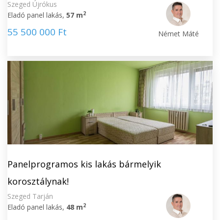
Szeged Újrókus
2
Eladó panel lakás,
57 m
55 500 000 Ft
Német Máté
Panelprogramos kis lakás bármelyik
korosztálynak!
Szeged Tarján
2
Eladó panel lakás,
48 m