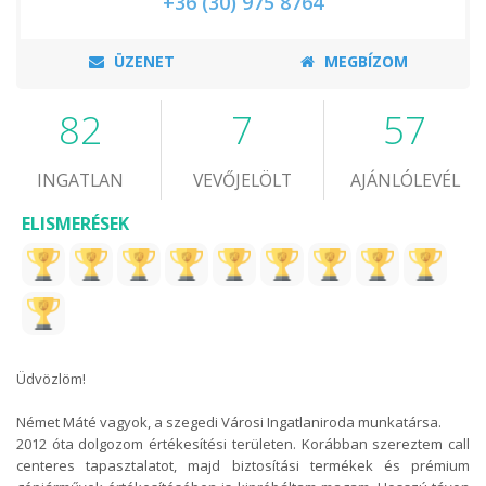
+36 (30) 975 8764
ÜZENET
MEGBÍZOM
82
7
57
INGATLAN
VEVŐJELÖLT
AJÁNLÓLEVÉL
ELISMERÉSEK
Üdvözlöm!
Német Máté vagyok, a szegedi Városi Ingatlaniroda munkatársa.
2012 óta dolgozom értékesítési területen. Korábban szereztem call
centeres tapasztalatot, majd biztosítási termékek és prémium