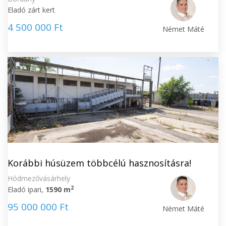
Eladó zárt kert
4 500 000 Ft
Német Máté
Korábbi húsüzem többcélú hasznosításra!
Hódmezővásárhely
2
Eladó ipari,
1590 m
95 000 000 Ft
Német Máté