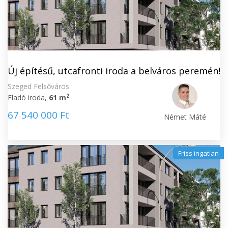
Új építésű, utcafronti iroda a belváros peremén!
Szeged Felsőváros
2
Eladó iroda,
61 m
67 540 000 Ft
Német Máté
Friss ingatlan