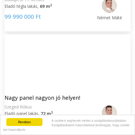
2
Eladó tégla lakás,
69 m
99 990 000 Ft
Német Máté
Nagy panel nagyon jó helyen!
Szeged Rókus
2
Eladó panel lakás,
72 m
A cookie-k segítenek minket a szolgáltatásnyújtásban.
Rendben
61 900 000 Ft
Német Máté
Szolgáltatásaink használatával jóváhagyja, hogy cookie-
kat használjunk.