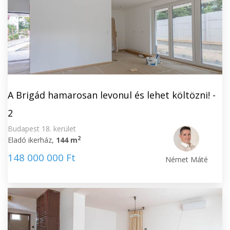
A Brigád hamarosan levonul és lehet költözni! -
2
Budapest 18. kerület
2
Eladó ikerház,
144 m
148 000 000 Ft
Német Máté