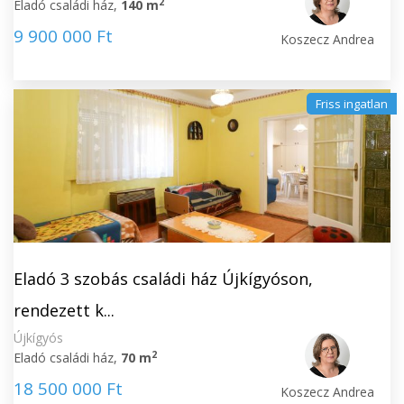
2
Eladó családi ház,
140 m
9 900 000 Ft
Koszecz Andrea
Friss ingatlan
Eladó 3 szobás családi ház Újkígyóson,
rendezett k...
Újkígyós
2
Eladó családi ház,
70 m
18 500 000 Ft
Koszecz Andrea