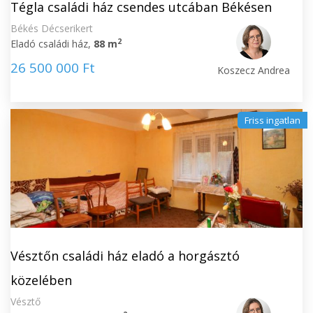
Tégla családi ház csendes utcában Békésen
Békés Décserikert
2
Eladó családi ház,
88 m
26 500 000 Ft
Koszecz Andrea
Friss ingatlan
Vésztőn családi ház eladó a horgásztó
közelében
Vésztő