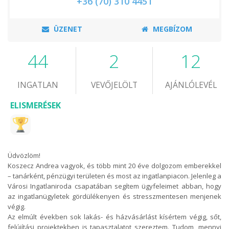
+36 (70) 310 4451
ÜZENET
MEGBÍZOM
44
2
12
INGATLAN
VEVŐJELÖLT
AJÁNLÓLEVÉL
ELISMERÉSEK
Üdvözlöm!
Koszecz Andrea vagyok, és több mint 20 éve dolgozom emberekkel
– tanárként, pénzügyi területen és most az ingatlanpiacon. Jelenleg a
Városi Ingatlaniroda csapatában segítem ügyfeleimet abban, hogy
az ingatlanügyletek gördülékenyen és stresszmentesen menjenek
végig.
Az elmúlt években sok lakás- és házvásárlást kísértem végig, sőt,
felújítási projektekben is tapasztalatot szereztem. Tudom, mennyi