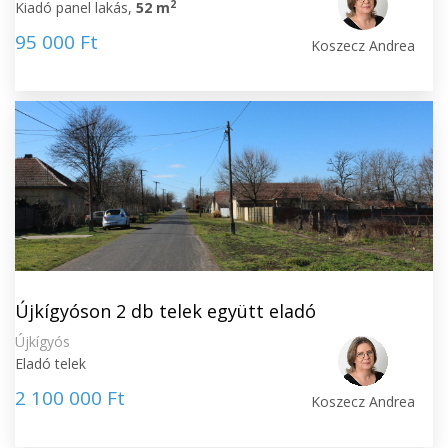
2
Kiadó panel lakás,
52 m
95 000 Ft
Koszecz Andrea
Újkígyóson 2 db telek együtt eladó
Újkígyós
Eladó telek
2 100 000 Ft
Koszecz Andrea