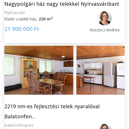
Nagypolgári ház nagy telekkel Nyírvasváriban!
Nyírvasvári
2
Eladó családi ház,
220 m
21 900 000 Ft
Koszecz Andrea
2219 nm-es fejlesztési telek nyaralóval
Balatonfen...
Balatonfenyves