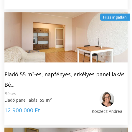
Friss ingatlan
Eladó 55 m²-es, napfényes, erkélyes panel lakás
Bé...
Békés
2
Eladó panel lakás,
55 m
12 900 000 Ft
Koszecz Andrea