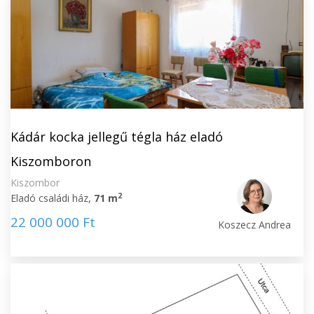
Kádár kocka jellegű tégla ház eladó
Kiszomboron
Kiszombor
2
Eladó családi ház,
71 m
22 000 000 Ft
Koszecz Andrea