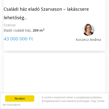
Családi ház eladó Szarvason – lakáscsere
lehetőség...
Szarvas
2
Eladó családi ház,
209 m
43 000 000 Ft
Koszecz Andrea
A cookie-k segítenek minket a szolgáltatásnyújtásban.
Rendben
Szolgáltatásaink használatával jóváhagyja, hogy cookie-
Eladó prémium lakás a Vígszínház közelében!
kat használjunk.