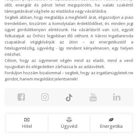
időt, energiát és pénzt lehet megspórolni, ha valaki szakértő
támogatásával vág bele az eladásba vagy vásárlásba.
Segítek abban, hogy megtalálja a megfelelő árat, eligazodjon a piaci
trendekben, kiszűröm a komolytalan érdeklődőket, és minden jogi
ügyet gördülékenyen elintézünk. Ha vásárlásról van szó, együtt
felkutatjuk az Önhöz legjobban illő otthont. A Városi Ingatlaniroda
csapatával végigkísérjük az úton – az energetikustól a
hitelügyintézőig, ügyvédig - így mindent kényelmesen, egy helyen
intézhet.
Célom, hogy az ügymenet végén mind az eladó, mind a vevő
nyugodtan és elégedetten zárhassa le az adásvételt.
Forduljon hozzám bizalommal – segítek, hogy az ingatlanügyletek ne
gondot, hanem megoldást jelentsenek!
Hitel
Ügyvéd
Energetika