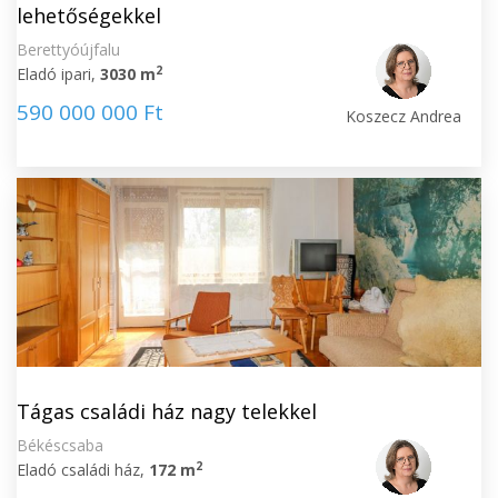
lehetőségekkel
Berettyóújfalu
2
Eladó ipari,
3030 m
590 000 000 Ft
Koszecz Andrea
Tágas családi ház nagy telekkel
Békéscsaba
2
Eladó családi ház,
172 m