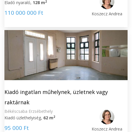
2
Eladó nyaraló,
128 m
110 000 000 Ft
Koszecz Andrea
Kiadó ingatlan műhelynek, üzletnek vagy
raktárnak
Békéscsaba Erzsébethely
2
Kiadó üzlethelyiség,
62 m
95 000 Ft
Koszecz Andrea