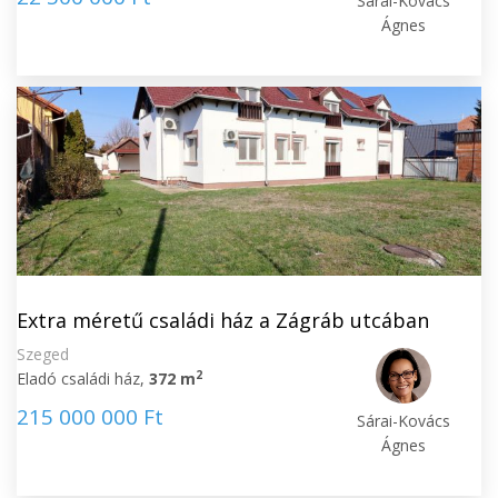
Sárai-Kovács
Ágnes
Extra méretű családi ház a Zágráb utcában
Szeged
2
Eladó családi ház,
372 m
215 000 000 Ft
Sárai-Kovács
Ágnes