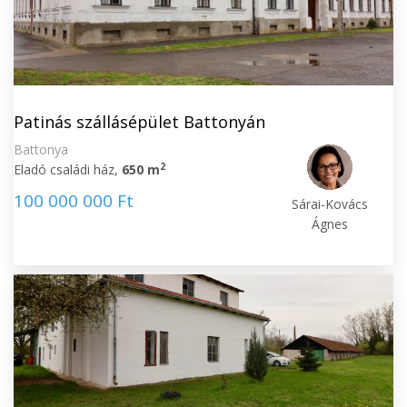
Patinás szállásépület Battonyán
Battonya
2
Eladó családi ház,
650 m
100 000 000 Ft
Sárai-Kovács
Ágnes