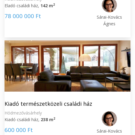
2
Eladó családi ház,
142 m
78 000 000 Ft
Sárai-Kovács
Ágnes
Kiadó természetközeli családi ház
Hódmezővásárhely
2
Kiadó családi ház,
238 m
600 000 Ft
Sárai-Kovács