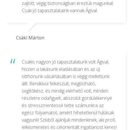
zajlott, végig biztonságban éreztük magunkat.
Csak jó tapasztalataink vannak Ágival.
Csáki Márton
Csakis nagyon jó tapasztalatunk volt Ágival,
hiszen a lakásunk eladásában és az új
otthonunk vásárlásában is végig mellettünk
állt. Rendkívül felkészült, megbízható,
segítőkész, és mindig elérhető volt, minden
részletre odafigyelt, abszolút gördülékennyé
és stresszmentessé tette számunkra az
egész folyamatot, amiért hihetetlenül hálásak
vagyunk! Szívből ajánljuk mindenkinek, aki profi,
lelkiismeretes és célorientált ingatlanost keres!