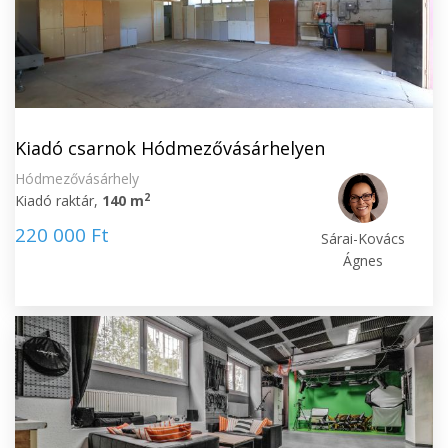
Kiadó csarnok Hódmezővásárhelyen
Hódmezővásárhely
2
Kiadó raktár,
140 m
220 000 Ft
Sárai-Kovács
Ágnes