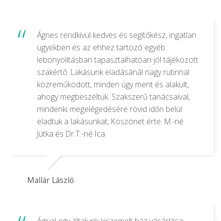
Ágnes rendkívül kedves és segítőkész, ingatlan
ügyekben és az ehhez tartozó egyéb
lebonyolításban tapasztalhatóan jól tájékozott
szakértő. Lakásunk eladásánál nagy rutinnal
közreműködött, minden úgy ment és alakult,
ahogy megbeszéltük. Szakszerű tanácsaival,
mindenki megelégedésére rövid időn belül
eladtuk a lakásunkat, Köszönet érte. M.-né
Jutka és Dr.T.-né Ica
Mallár László
Ágival egy általunk kiszemelt ház vásárlása