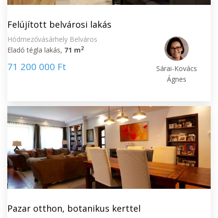
Felújított belvárosi lakás
Hódmezővásárhely Belváros
2
Eladó tégla lakás,
71 m
71 200 000 Ft
Sárai-Kovács
Ágnes
Pazar otthon, botanikus kerttel