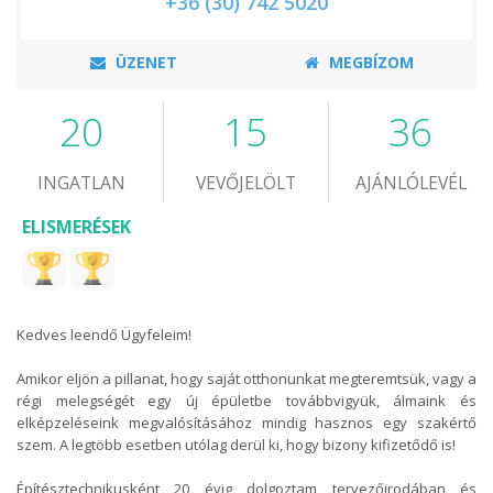
+36 (30) 742 5020
ÜZENET
MEGBÍZOM
20
15
36
INGATLAN
VEVŐJELÖLT
AJÁNLÓLEVÉL
ELISMERÉSEK
Kedves leendő Ügyfeleim!
Amikor eljön a pillanat, hogy saját otthonunkat megteremtsük, vagy a
régi melegségét egy új épületbe továbbvigyük, álmaink és
elképzeléseink megvalósításához mindig hasznos egy szakértő
szem. A legtöbb esetben utólag derül ki, hogy bizony kifizetődő is!
Építésztechnikusként 20 évig dolgoztam tervezőirodában és