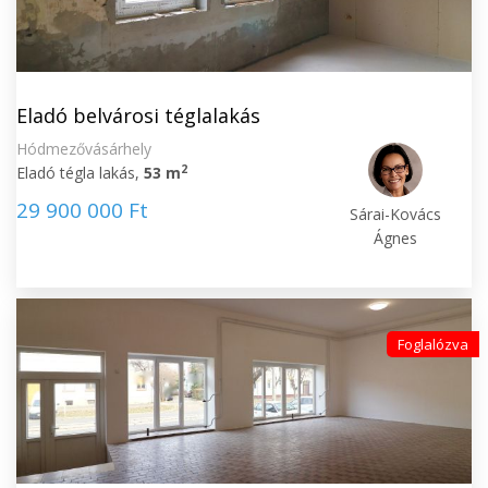
Eladó belvárosi téglalakás
Hódmezővásárhely
2
Eladó tégla lakás,
53 m
29 900 000 Ft
Sárai-Kovács
Ágnes
Foglalózva