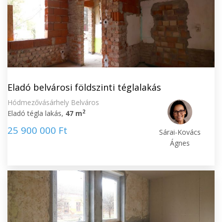
Eladó belvárosi földszinti téglalakás
Hódmezővásárhely Belváros
2
Eladó tégla lakás,
47 m
25 900 000 Ft
Sárai-Kovács
Ágnes