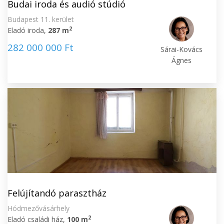
Budai iroda és audió stúdió
Budapest 11. kerület
2
Eladó iroda,
287 m
282 000 000 Ft
Sárai-Kovács
Ágnes
Felújítandó parasztház
Hódmezővásárhely
2
Eladó családi ház,
100 m