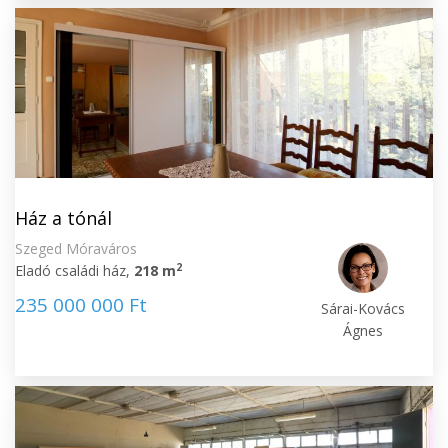
Ház a tónál
Szeged Móraváros
2
Eladó családi ház,
218 m
235 000 000 Ft
Sárai-Kovács
Ágnes