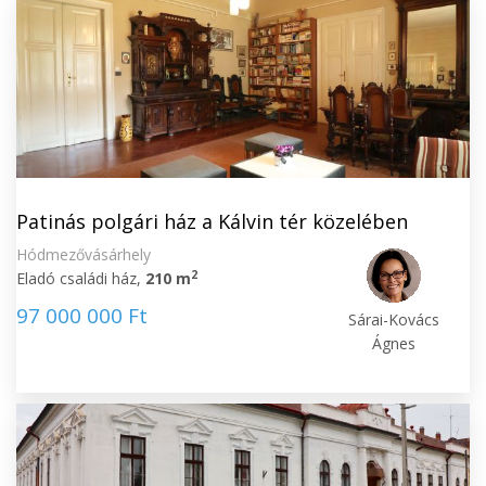
Patinás polgári ház a Kálvin tér közelében
Hódmezővásárhely
2
Eladó családi ház,
210 m
97 000 000 Ft
Sárai-Kovács
Ágnes