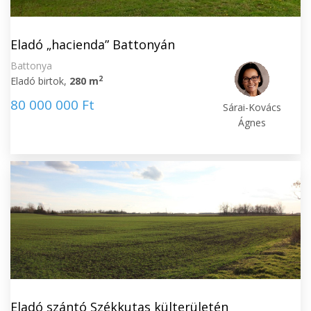
Eladó „hacienda” Battonyán
Battonya
2
Eladó birtok,
280 m
80 000 000 Ft
Sárai-Kovács
Ágnes
Eladó szántó Székkutas külterületén