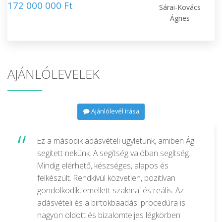
172 000 000 Ft
Sárai-Kovács
Ágnes
AJÁNLÓLEVELEK
Ajánlólevél írása
Ez a második adásvételi ügyletünk, amiben Ági
segített nekünk. A segítség valóban segítség.
Mindig elérhető, készséges, alapos és
felkészült. Rendkívül közvetlen, pozitívan
gondolkodik, emellett szakmai és reális. Az
adásvételi és a birtokbaadási procedúra is
nagyon oldott és bizalomteljes légkörben