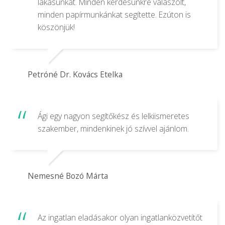
lakásunkat. Minden kérdésünkre válaszolt,
minden papírmunkánkat segítette. Ezúton is
köszönjük!
Petróné Dr. Kovács Etelka
Ági egy nagyon segítőkész és lelkiismeretes
szakember, mindenkinek jó szívvel ajánlom.
Nemesné Bozó Márta
Az ingatlan eladásakor olyan ingatlanközvetítőt