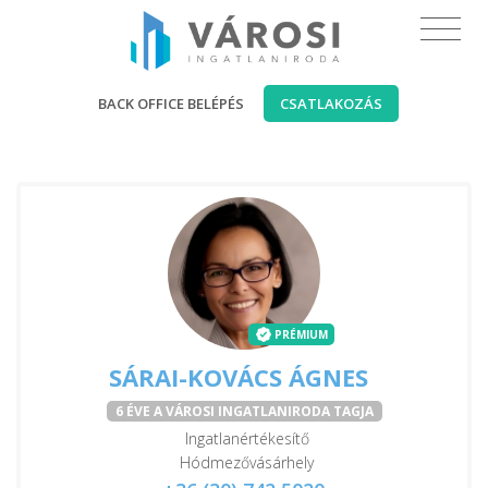
BACK OFFICE BELÉPÉS
CSATLAKOZÁS
PRÉMIUM
SÁRAI-KOVÁCS ÁGNES
6 ÉVE A VÁROSI INGATLANIRODA TAGJA
Ingatlanértékesítő
Hódmezővásárhely