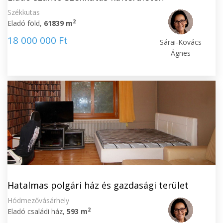
Székkutas
2
Eladó föld,
61839 m
18 000 000 Ft
Sárai-Kovács
Ágnes
Hatalmas polgári ház és gazdasági terület
Hódmezővásárhely
2
Eladó családi ház,
593 m