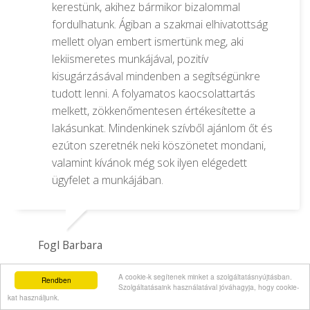
kerestünk, akihez bármikor bizalommal
fordulhatunk. Ágiban a szakmai elhivatottság
mellett olyan embert ismertünk meg, aki
lekiismeretes munkájával, pozitív
kisugárzásával mindenben a segítségünkre
tudott lenni. A folyamatos kaocsolattartás
melkett, zökkenőmentesen értékesítette a
lakásunkat. Mindenkinek szívből ajánlom őt és
ezúton szeretnék neki köszönetet mondani,
valamint kívánok még sok ilyen elégedett
ügyfelet a munkájában.
Fogl Barbara
A cookie-k segítenek minket a szolgáltatásnyújtásban.
Rendben
Szolgáltatásaink használatával jóváhagyja, hogy cookie-
kat használjunk.
Ági az ingatlan eladása során minden