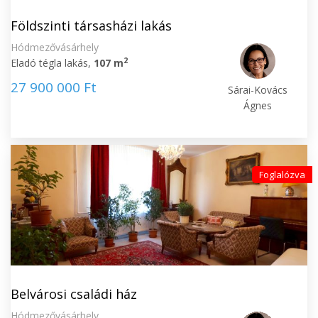
Földszinti társasházi lakás
Hódmezővásárhely
2
Eladó tégla lakás,
107 m
27 900 000 Ft
Sárai-Kovács
Ágnes
Foglalózva
Belvárosi családi ház
Hódmezővásárhely