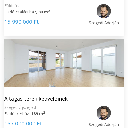
Földeák
2
Eladó családi ház,
80 m
15 990 000 Ft
Szegedi Adorján
A tágas terek kedvelőinek
Szeged Újszeged
2
Eladó ikerház,
189 m
157 000 000 Ft
Szegedi Adorján