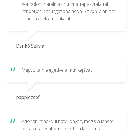
gondolom hatalmas rutinnal,tapasztalattal
rendelkezik az ingatlanpiacon. Szívből ajánlom
mindenkinek a munkájàt.
Dankó Szilvia
Megvoltam elégedve a munkájával.
pappjozsef
Adorján rendkívül hatékonyan, mégis a lehető
legtapintatosabban kezelte a lakásunk