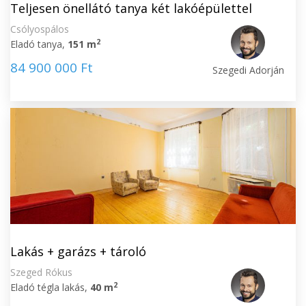
Teljesen önellátó tanya két lakóépülettel
Csólyospálos
2
Eladó tanya,
151 m
84 900 000 Ft
Szegedi Adorján
Lakás + garázs + tároló
Szeged Rókus
2
Eladó tégla lakás,
40 m