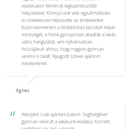
eladásakor felmerült legkülönbözőbb
helyzeteket. Könnyű volt vele együttműködni
és tökéletesen képviselte az érdekeinket.
Külön kiemelném a hirdetéshez készített képei
minőségét; a fotók gyönyörűen átadták a lakás
valós hangulatát, ami nyilvánvalóan
hozzájárult ahhoz, hogy nagyon gyorsan
vevőre is talált. Nyugodt szívvel ajánlom
mindenkinek.
Ágnes
Adorjánt csak ajánlani tudom. Segítségével
gyorsan sikerült a lakásunk kiadása. Korrekt,
segítőkész és érti a dolgát…