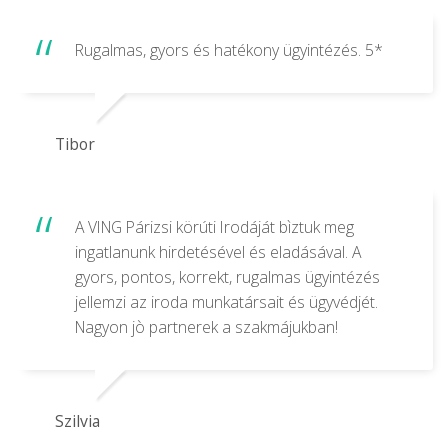
Rugalmas, gyors és hatékony ügyintézés. 5*
Tibor
A VING Párizsi körúti Irodáját bìztuk meg
ingatlanunk hirdetésével és eladásával. A
gyors, pontos, korrekt, rugalmas ügyintézés
jellemzi az iroda munkatársait és ügyvédjét.
Nagyon jò partnerek a szakmájukban!
Szilvia