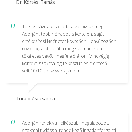
Dr. Körtési Tamás
Társasházi lakás eladásával bíztuk meg
Adorjánt több hónapos sikertelen, saját
értékesítési kísérletet követően. Lenyűgözően
rövid idő alatt találta meg számunkra a
tökéletes vevőt, megfelelő áron. Mindvégig
korrekt, szakmailag felkészült és elérhető
volt,10/10. Jó szívvel ajánlom!
Turáni Zsuzsanna
Adorján rendkívül felkészült, megalapozott
szakmai tudással rendelkező ingatlanforgalmi