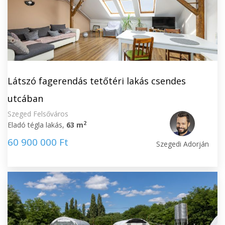
Látszó fagerendás tetőtéri lakás csendes
utcában
Szeged Felsőváros
2
Eladó tégla lakás,
63 m
60 900 000 Ft
Szegedi Adorján