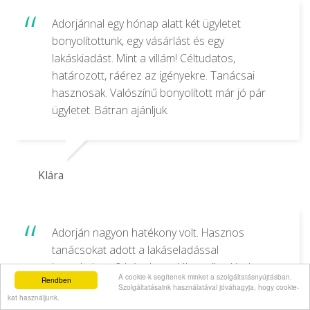
Adorjánnal egy hónap alatt két ügyletet
bonyolítottunk, egy vásárlást és egy
lakáskiadást. Mint a villám! Céltudatos,
határozott, ráérez az igényekre. Tanácsai
hasznosak. Valószínű bonyolított már jó pár
ügyletet. Bátran ajánljuk.
Klára
Adorján nagyon hatékony volt. Hasznos
tanácsokat adott a lakáseladással
kapcslatban, 2 hét alatt talált vevőt, akivel
A cookie-k segítenek minket a szolgáltatásnyújtásban.
Rendben
szemben teljes mértékben képviselte az
Szolgáltatásaink használatával jóváhagyja, hogy cookie-
kat használjunk.
elképzeléseinket. A fotói professzionálisak. A