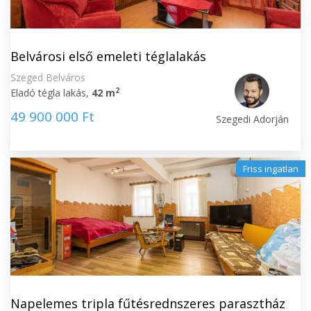
Belvárosi első emeleti téglalakás
Szeged Belváros
2
Eladó tégla lakás,
42 m
49 900 000 Ft
Szegedi Adorján
Friss ingatlan
Napelemes tripla fűtésrednszeres parasztház