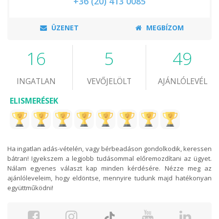
+36 (20) 413 0085
ÜZENET
MEGBÍZOM
16
5
49
INGATLAN
VEVŐJELÖLT
AJÁNLÓLEVÉL
ELISMERÉSEK
Ha ingatlan adás-vételén, vagy bérbeadáson gondolkodik, keressen
bátran! Igyekszem a legjobb tudásommal előremozdítani az ügyet.
Nálam egyenes választ kap minden kérdésére. Nézze meg az
ajánlóleveleim, hogy eldöntse, mennyire tudunk majd hatékonyan
együttműködni!