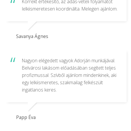
Korrekt értékesítő, az adás-vételi folyamatot
lelkiismeretesen koordinálta. Melegen ajánlom.
Savanya Ágnes
Nagyon elégedett vagyok Adorján munkájával.
Belvárosi lakásom előadásában segített teljes
profizmussal. Szívből ajánlom mindenkinek, aki
egy lelkiismeretes, szakmailag felkészült
ingatlanos keres.
Papp Éva