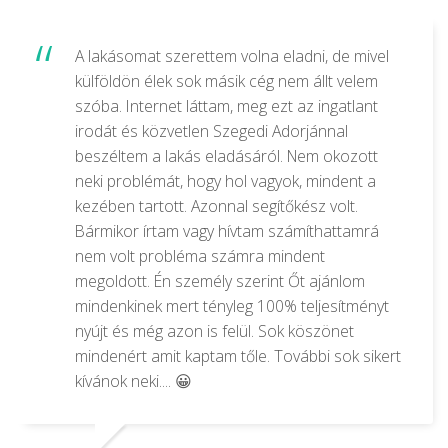
A lakásomat szerettem volna eladni, de mivel
külföldön élek sok másik cég nem állt velem
szóba. Internet láttam, meg ezt az ingatlant
irodát és közvetlen Szegedi Adorjánnal
beszéltem a lakás eladásáról. Nem okozott
neki problémát, hogy hol vagyok, mindent a
kezében tartott. Azonnal segítőkész volt.
Bármikor írtam vagy hívtam számíthattamrá
nem volt probléma számra mindent
megoldott. Én személy szerint Őt ajánlom
mindenkinek mert tényleg 100% teljesítményt
nyújt és még azon is felül. Sok köszönet
mindenért amit kaptam tőle. További sok sikert
kívánok neki.... 😀