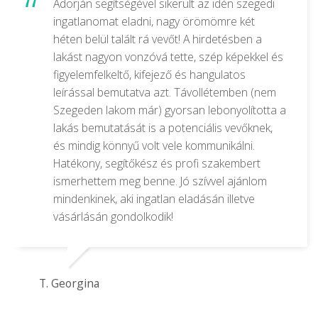
Adorján segítségével sikerült az idén szegedi
ingatlanomat eladni, nagy örömömre két
héten belül talált rá vevőt! A hirdetésben a
lakást nagyon vonzóvá tette, szép képekkel és
figyelemfelkeltő, kifejező és hangulatos
leírással bemutatva azt. Távollétemben (nem
Szegeden lakom már) gyorsan lebonyolította a
lakás bemutatását is a potenciális vevőknek,
és mindig könnyű volt vele kommunikálni.
Hatékony, segítőkész és profi szakembert
ismerhettem meg benne. Jó szívvel ajánlom
mindenkinek, aki ingatlan eladásán illetve
vásárlásán gondolkodik!
T. Georgina