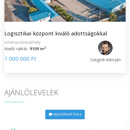
Logisztikai központ kiváló adottságokkal
Hódmezővásárhely
2
Kiadó raktár,
9109 m
1 000 000 Ft
Szegedi Adorján
AJÁNLÓLEVELEK
Ajánlólevél írása