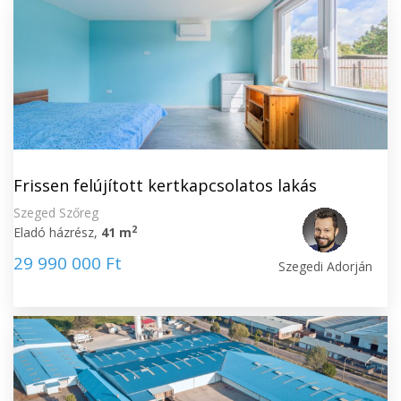
Frissen felújított kertkapcsolatos lakás
Szeged Szőreg
2
Eladó házrész,
41 m
29 990 000 Ft
Szegedi Adorján