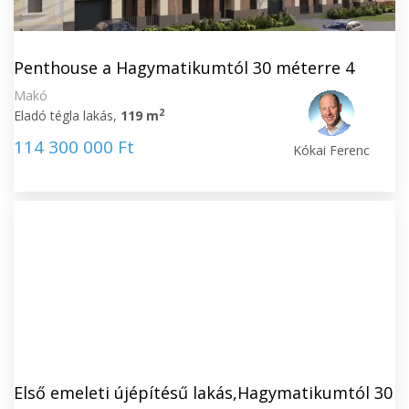
Penthouse a Hagymatikumtól 30 méterre 4
Makó
2
Eladó tégla lakás,
119 m
114 300 000 Ft
Kókai Ferenc
Első emeleti újépítésű lakás,Hagymatikumtól 30