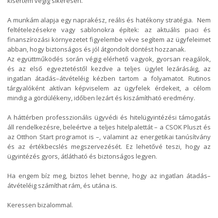
kísértem végig sikeresen.
A munkám alapja egy naprakész, reális és hatékony stratégia. Nem
feltételezésekre vagy sablonokra építek: az aktuális piaci és
finanszírozási környezetet figyelembe véve segítem az ügyfeleimet
abban, hogy biztonságos és jól átgondolt döntést hozzanak.
Az együttműködés során végig elérhető vagyok, gyorsan reagálok,
és az első egyeztetéstől kezdve a teljes ügylet lezárásáig, az
ingatlan átadás–átvételéig kézben tartom a folyamatot. Rutinos
tárgyalóként aktívan képviselem az ügyfelek érdekeit, a célom
mindig a gördülékeny, időben lezárt és kiszámítható eredmény.
A háttérben professzionális ügyvédi és hitelügyintézési támogatás
áll rendelkezésre, beleértve a teljes hitelpalettát – a CSOK Pluszt és
az Otthon Start programot is –, valamint az energetikai tanúsítvány
és az értékbecslés megszervezését. Ez lehetővé teszi, hogy az
ügyintézés gyors, átlátható és biztonságos legyen.
Ha engem bíz meg, biztos lehet benne, hogy az ingatlan átadás–
átvételéig számíthat rám, és utána is.
Keressen bizalommal.