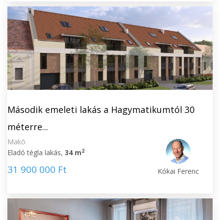
Második emeleti lakás a Hagymatikumtól 30
méterre...
Makó
2
Eladó tégla lakás,
34 m
31 900 000 Ft
Kókai Ferenc