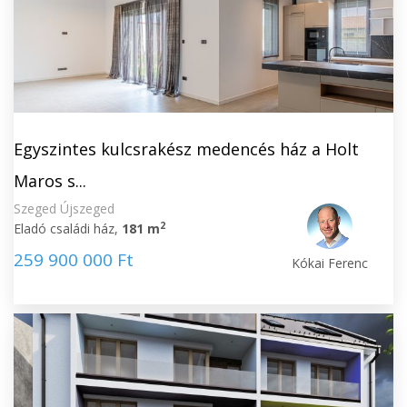
Egyszintes kulcsrakész medencés ház a Holt
Maros s...
Szeged Újszeged
2
Eladó családi ház,
181 m
259 900 000 Ft
Kókai Ferenc