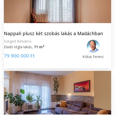
Nappali plusz két szobás lakás a Madáchban
Szeged Belváros
2
Eladó tégla lakás,
71 m
79 900 000 Ft
Kókai Ferenc