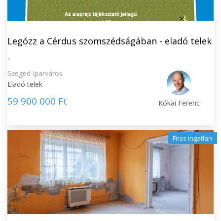
Legózz a Cérdus szomszédságában - eladó telek
-
Szeged Iparváros
Eladó telek
59 900 000 Ft
Kókai Ferenc
Friss ingatlan