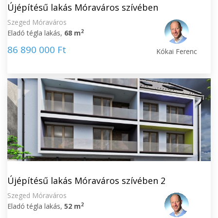
Újépítésű lakás Móraváros szívében
Szeged Móraváros
2
Eladó tégla lakás,
68 m
86 890 000 Ft
Kókai Ferenc
Újépítésű lakás Móraváros szívében 2
Szeged Móraváros
2
Eladó tégla lakás,
52 m