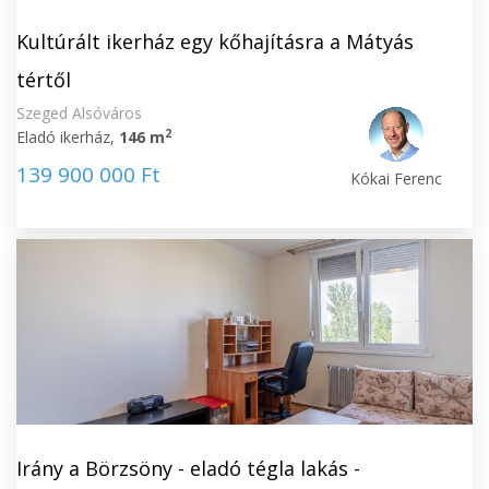
Kultúrált ikerház egy kőhajításra a Mátyás
tértől
Szeged Alsóváros
2
Eladó ikerház,
146 m
139 900 000 Ft
Kókai Ferenc
Irány a Börzsöny - eladó tégla lakás -