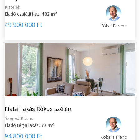
Kistelek
2
Eladó családi ház,
102 m
49 900 000 Ft
Kókai Ferenc
Fiatal lakás Rókus szélén
Szeged Rókus
2
Eladó tégla lakás,
77 m
94 800 000 Ft
Kókai Ferenc