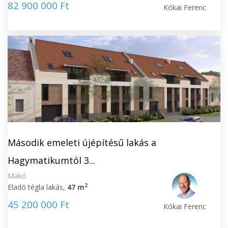
82 900 000 Ft
Kókai Ferenc
Második emeleti újépítésű lakás a
Hagymatikumtól 3...
Makó
2
Eladó tégla lakás,
47 m
45 200 000 Ft
Kókai Ferenc