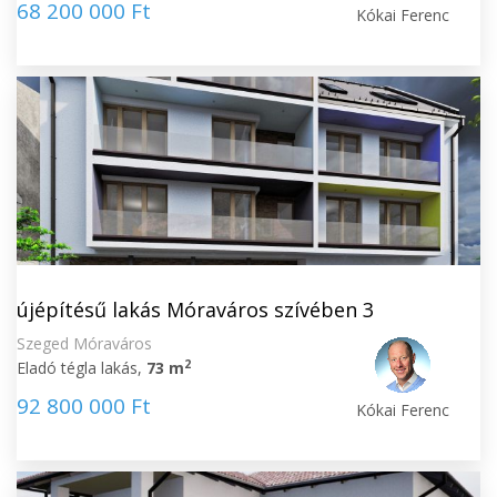
68 200 000 Ft
Kókai Ferenc
újépítésű lakás Móraváros szívében 3
Szeged Móraváros
2
Eladó tégla lakás,
73 m
92 800 000 Ft
Kókai Ferenc