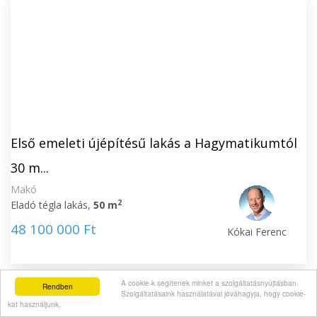
Első emeleti újépítésű lakás a Hagymatikumtól
30 m...
Makó
2
Eladó tégla lakás,
50 m
48 100 000 Ft
Kókai Ferenc
A cookie-k segítenek minket a szolgáltatásnyújtásban.
Rendben
Szolgáltatásaink használatával jóváhagyja, hogy cookie-
kat használjunk.