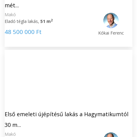
mét...
Makó
2
Eladó tégla lakás,
51 m
48 500 000 Ft
Kókai Ferenc
Első emeleti újépítésű lakás a Hagymatikumtól
30 m...
Makó