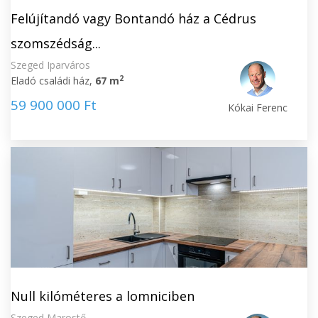
Felújítandó vagy Bontandó ház a Cédrus
szomszédság...
Szeged Iparváros
2
Eladó családi ház,
67 m
59 900 000 Ft
Kókai Ferenc
Null kilóméteres a lomniciben
Szeged Marostő