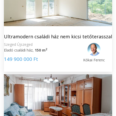
Ultramodern családi ház nem kicsi tetőterasszal
Szeged Újszeged
2
Eladó családi ház,
150 m
149 900 000 Ft
Kókai Ferenc