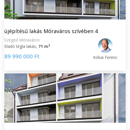
újépítésű lakás Móraváros szívében 4
Szeged Móraváros
2
Eladó tégla lakás,
71 m
89 990 000 Ft
Kókai Ferenc