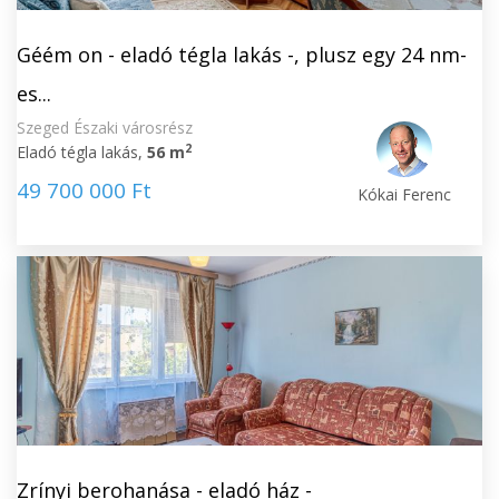
Géém on - eladó tégla lakás -, plusz egy 24 nm-
es...
Szeged Északi városrész
2
Eladó tégla lakás,
56 m
49 700 000 Ft
Kókai Ferenc
Zrínyi berohanása - eladó ház -