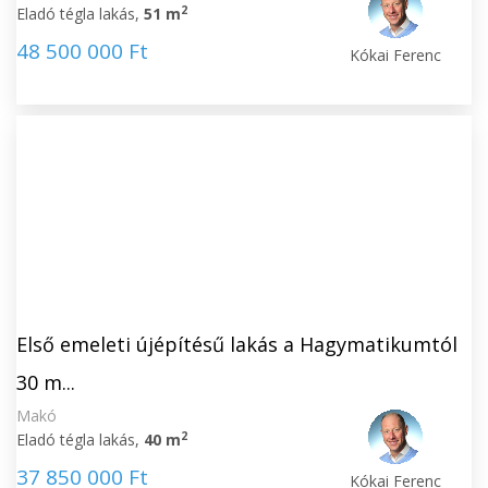
2
Eladó tégla lakás,
51 m
48 500 000 Ft
Kókai Ferenc
Első emeleti újépítésű lakás a Hagymatikumtól
30 m...
Makó
2
Eladó tégla lakás,
40 m
37 850 000 Ft
Kókai Ferenc