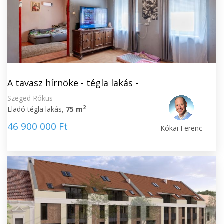
A tavasz hírnöke - tégla lakás -
Szeged Rókus
2
Eladó tégla lakás,
75 m
46 900 000 Ft
Kókai Ferenc