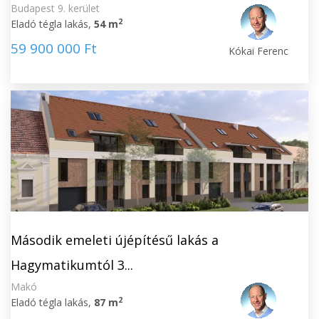
Budapest 9. kerület
2
Eladó tégla lakás,
54 m
59 900 000 Ft
Kókai Ferenc
Második emeleti újépítésű lakás a
Hagymatikumtól 3...
Makó
2
Eladó tégla lakás,
87 m