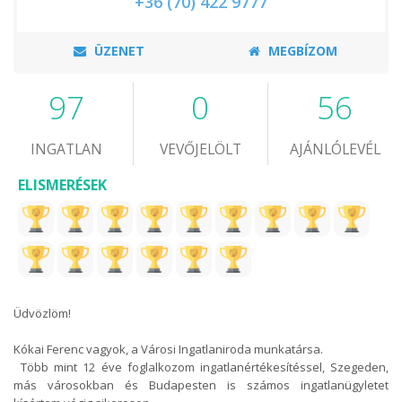
+36 (70) 422 9777
ÜZENET
MEGBÍZOM
97
0
56
INGATLAN
VEVŐJELÖLT
AJÁNLÓLEVÉL
ELISMERÉSEK
Üdvözlöm!
Kókai Ferenc vagyok, a Városi Ingatlaniroda munkatársa.
Több mint 12 éve foglalkozom ingatlanértékesítéssel, Szegeden,
más városokban és Budapesten is számos ingatlanügyletet