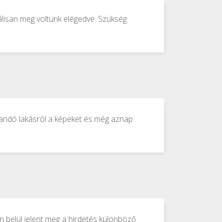
álisan meg voltunk elégedve. Szükség
adandó lakásról a képeket és még aznap
n belül jelent meg a hirdetés különböző