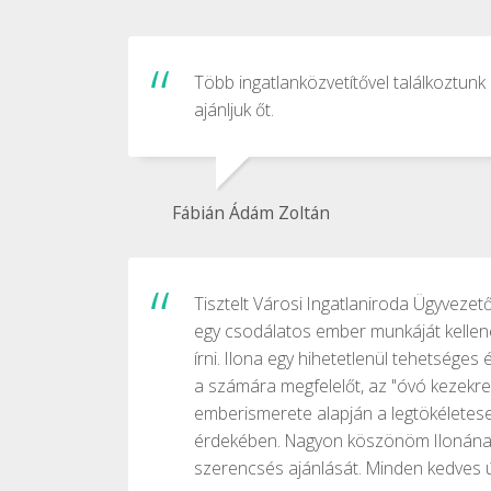
Több ingatlanközvetítővel találkoztunk
ajánljuk őt.
Fábián Ádám Zoltán
Tisztelt Városi Ingatlaniroda Ügyveze
egy csodálatos ember munkáját kellene 
írni. Ilona egy hihetetlenül tehetsége
a számára megfelelőt, az "óvó kezekre"
emberismerete alapján a legtökéletesebb
érdekében. Nagyon köszönöm Ilonának 
szerencsés ajánlását. Minden kedves ú