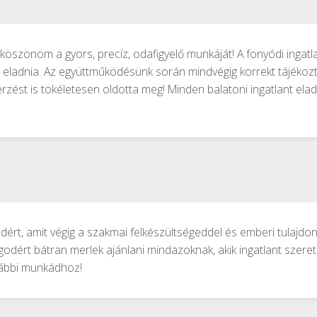
s köszönöm a gyors, precíz, odafigyelő munkáját! A fonyódi ingatla
 eladnia. Az együttműködésünk során mindvégig korrekt tájékozta
st is tökéletesen oldotta meg! Minden balatoni ingatlant eladni
ért, amit végig a szakmai felkészültségeddel és emberi tulajdon
dért bátran merlek ajánlani mindazoknak, akik ingatlant szeretn
ovábbi munkádhoz!