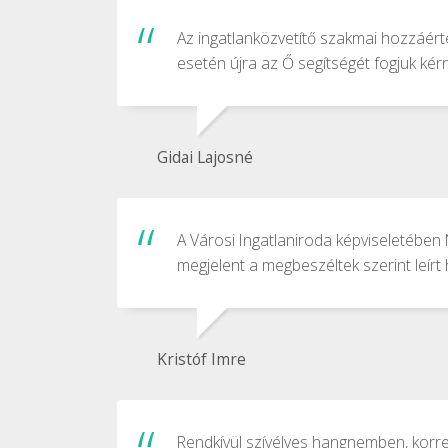
Az ingatlanközvetítő szakmai hozzáért
esetén újra az Ő segítségét fogjuk kérn
Gidai Lajosné
A Városi Ingatlaniroda képviseletében
megjelent a megbeszéltek szerint leírt
Kristóf Imre
Rendkívül szívélyes hangnemben, korrek