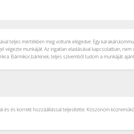
kájával teljes mértékben meg voltunk elégedve. Egy karakán,kom
gel végezte munkáját. Az ingatlan eladásával kapcsolatban, nem 
ra. Bármikor,bárkinek, teljes szívemből tudom a munkáját ajánl
tal és és korrekt hozzáállással teljesítette. Köszönöm közreműk