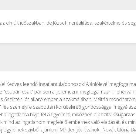
 az elmúlt időszakban, de József mentalitása, szakértelme és segí
tője! Kedves leendő Ingatlantulajdonosok! Ajánlólevél megfogalm
"csupán csak" pár sorral jellemezni, megfogalmazni. Fehérvári I
s és őszintén jót akaró ember a szakmájában! Méltán mondhatom (ír
, és személyre szabottan körültekintő gondossággal megválasztot
 ingatlanra hívja fel a figyelmet, miközben a pozitív kisugárzás
mind az ingatlanom megfelelő embernek való eladását, és mind
j Ügyfélnek szívből ajánlom! Minden jót kívánok : Novák Glória 