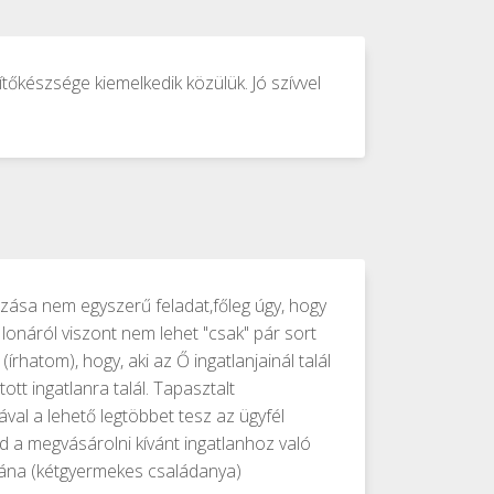
tőkészsége kiemelkedik közülük. Jó szívvel
azása nem egyszerű feladat,főleg úgy, hogy
lonáról viszont nem lehet "csak" pár sort
hatom), hogy, aki az Ő ingatlanjainál talál
t ingatlanra talál. Tapasztalt
ával a lehető legtöbbet tesz az ügyfél
 a megvásárolni kívánt ingatlanhoz való
Diána (kétgyermekes családanya)