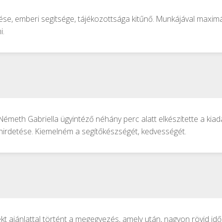
ése, emberi segítsége, tájékozottsága kitűnő. Munkájával maxim
i.
 Németh Gabriella ügyintéző néhány perc alatt elkészítette a ki
 hirdetése. Kiemelném a segítőkészségét, kedvességét.
t ajánlattal történt a megegyezés, amely után, nagyon rövid idő