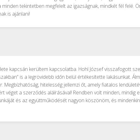
 minden tekintetben megfelelt az igazságnak, mindkét fél felé. Ö
k is ajánlani!
lete kapcsán kerültem kapcsolatba. Hohl József visszafogott sze
akban” is a legrövidebb időn belül értékesítette lakásunkat. Á
 Megbízhatóság, hitelesség jellemzi őt, amely fiatalos lendület
rt véget a szerződés aláírásával! Rendben volt minden, mindig 
unkáját és az együttműködését nagyon köszönöm, és mindenkine