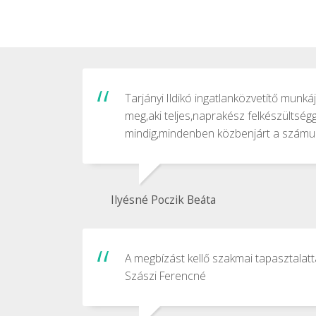
Tarjányi Ildikó ingatlanközvetítő mun
meg,aki teljes,naprakész felkészültség
mindig,mindenben közbenjárt a számunk
Ilyésné Poczik Beáta
A megbízást kellő szakmai tapasztalat
Szászi Ferencné