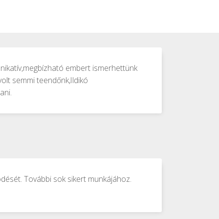
munikatív,megbízható embert ismerhettünk
volt semmi teendőnk,Ildikó
ani.
ödését. További sok sikert munkájához.