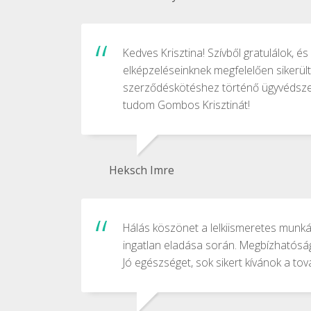
Kedves Krisztina! Szívből gratulálok, é
elképzeléseinknek megfelelően sikerült
szerződéskötéshez történő ügyvédszerzé
tudom Gombos Krisztinát!
Heksch Imre
Hálás köszönet a lelkiismeretes munkád
ingatlan eladása során. Megbízhatóságo
Jó egészséget, sok sikert kívánok a t