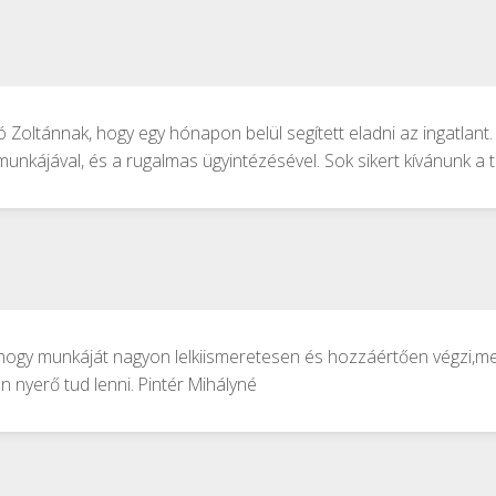
oltánnak, hogy egy hónapon belül segített eladni az ingatlant
unkájával, és a rugalmas ügyintézésével. Sok sikert kívánunk a
ja,hogy munkáját nagyon lelkiismeretesen és hozzáértően végzi,
 nyerő tud lenni. Pintér Mihályné