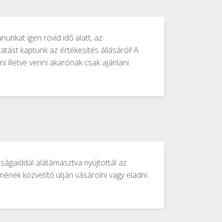
nunkat igen rövid idő alatt, az
tást kaptunk az értékesítés állásáról! A
 illetve venni akarónak csak ajánlani
ságaiddal alátámasztva nyújtottál az
ének közvetítő útján vásárolni vagy eladni.