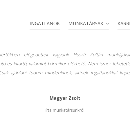
INGATLANOK
MUNKATÁRSAK
KARR
értékben elégedettek vagyunk Huszti Zoltán munkájával
tó és kitartó, valamint bármikor elérhető. Nem ismer lehetetl
 Csak ajánlani tudom mindenkinek, akinek ingatlanokkal kapcs
Magyar Zsolt
írta munkatársunkról