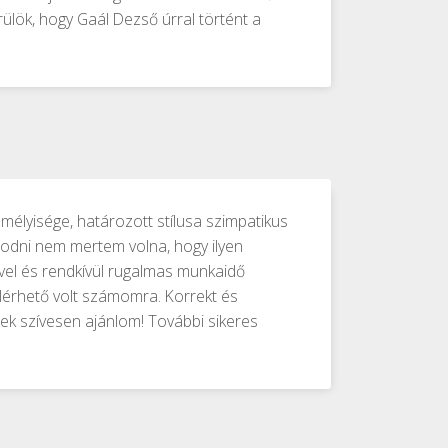
rülök, hogy Gaál Dezső úrral történt a
mélyisége, határozott stílusa szimpatikus
lmodni nem mertem volna, hogy ilyen
ével és rendkívül rugalmas munkaidő
elérhető volt számomra. Korrekt és
k szívesen ajánlom! További sikeres