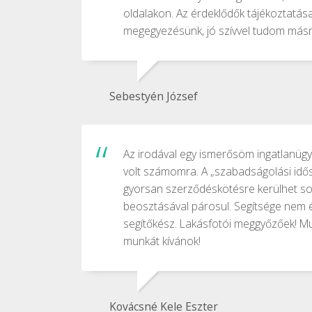
oldalakon. Az érdeklődők tájékoztatása
megegyezésünk, jó szívvel tudom másna
Sebestyén József
Az irodával egy ismerősöm ingatlanügy
volt számomra. A „szabadságolási idősz
gyorsan szerződéskötésre kerülhet sor.
beosztásával párosul. Segítsége nem é
segítőkész. Lakásfotói meggyőzőek! M
munkát kívánok!
Kovácsné Kele Eszter