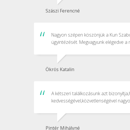
Szászi Ferencné
Nagyon szépen köszönjük a Kun Szabó Z
ügyintézését. Megvagyunk elégedve a m
Ökrös Katalin
A kétszeri találkozásunk azt bizonyít
kedvességével,közvetlenségével nagyon
Pintér Mihályné