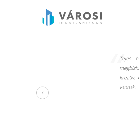
“
Tejes m
megbízha
kreatív.
vannak.