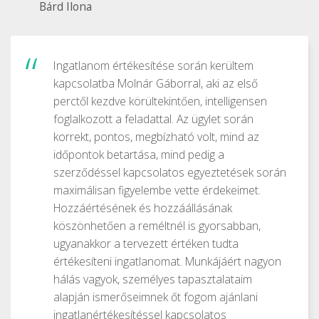
Bárd Ilona
Ingatlanom értékesítése során kerültem
kapcsolatba Molnár Gáborral, aki az első
perctől kezdve körültekintően, intelligensen
foglalkozott a feladattal. Az ügylet során
korrekt, pontos, megbízható volt, mind az
időpontok betartása, mind pedig a
szerződéssel kapcsolatos egyeztetések során
maximálisan figyelembe vette érdekeimet.
Hozzáértésének és hozzáállásának
köszönhetően a reméltnél is gyorsabban,
ugyanakkor a tervezett értéken tudta
értékesíteni ingatlanomat. Munkájáért nagyon
hálás vagyok, személyes tapasztalataim
alapján ismerőseimnek őt fogom ajánlani
ingatlanértékesítéssel kapcsolatos