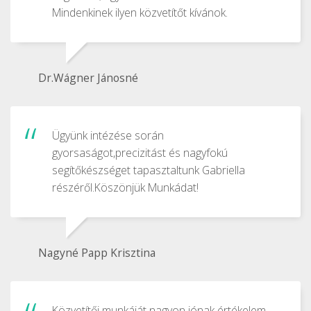
Mindenkinek ilyen közvetítőt kívánok.
Dr.Wágner Jánosné
Ügyünk intézése során
gyorsaságot,precizitást és nagyfokú
segítőkészséget tapasztaltunk Gabriella
részéről.Köszönjük Munkádat!
Nagyné Papp Krisztina
Közvetítői munkáját nagyon jónak értékelem.