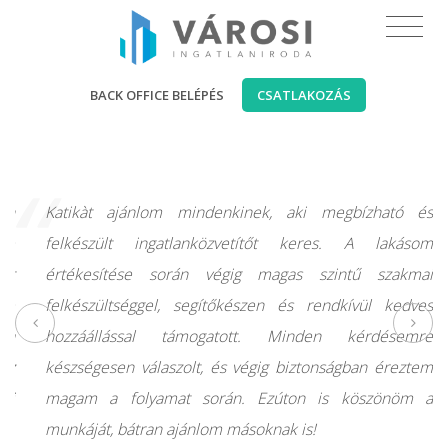
BACK OFFICE BELÉPÉS
CSATLAKOZÁS
“
en
Katikàt ajánlom mindenkinek, aki megbízható és
ve
felkészült ingatlanközvetítőt keres. A lakásom
ott
értékesítése során végig magas szintű szakmai
lte
felkészültséggel, segítőkészen és rendkívül kedves
t a
hozzáállással támogatott. Minden kérdésemre
az
készségesen válaszolt, és végig biztonságban éreztem
aki
magam a folyamat során. Ezúton is köszönöm a
.
munkáját, bátran ajánlom másoknak is!