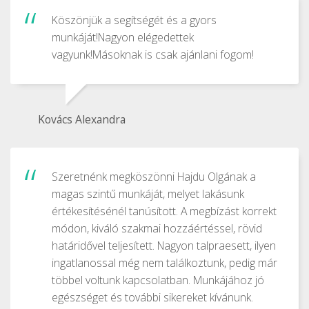
Köszönjük a segítségét és a gyors
munkáját!Nagyon elégedettek
vagyunk!Másoknak is csak ajánlani fogom!
Kovács Alexandra
Szeretnénk megköszönni Hajdu Olgának a
magas szintű munkáját, melyet lakásunk
értékesítésénél tanúsított. A megbízást korrekt
módon, kiváló szakmai hozzáértéssel, rövid
határidővel teljesített. Nagyon talpraesett, ilyen
ingatlanossal még nem találkoztunk, pedig már
többel voltunk kapcsolatban. Munkájához jó
egészséget és további sikereket kívánunk.