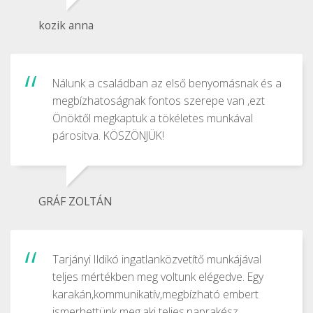
kozik anna
Nálunk a családban az első benyomásnak és a
megbízhatoságnak fontos szerepe van ,ezt
Önöktől megkaptuk a tökéletes munkával
párositva. KÖSZÖNJÜK!
GRÁF ZOLTÁN
Tarjányi Ildikó ingatlanközvetítő munkájával
teljes mértékben meg voltunk elégedve. Egy
karakán,kommunikatív,megbízható embert
ismerhettünk meg,aki teljes,naprakész