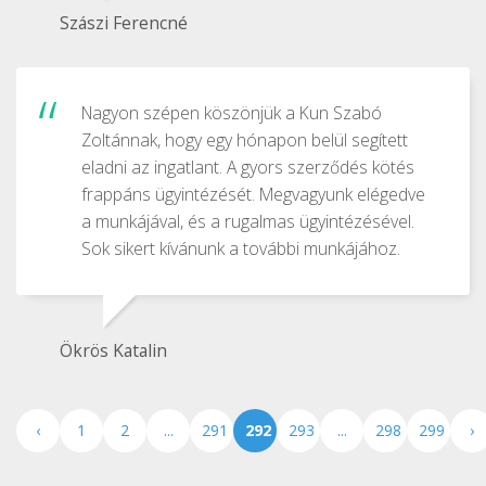
Szászi Ferencné
Nagyon szépen köszönjük a Kun Szabó
Zoltánnak, hogy egy hónapon belül segített
eladni az ingatlant. A gyors szerződés kötés
frappáns ügyintézését. Megvagyunk elégedve
a munkájával, és a rugalmas ügyintézésével.
Sok sikert kívánunk a további munkájához.
Ökrös Katalin
‹
1
2
...
291
292
293
...
298
299
›