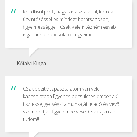
Rendkívül profi, nagy tapasztalattal, korrekt
ügyintézéssel és mindezt barátságosan,
figyelmességgel . Csak Vele intézném egyéb
ingatlannal kapcsolatos ügyeimet is.
Kőfalvi Kinga
CSak pozitív tapasztalatom van vele
kapcsolatban.Egyenes becsületes ember aki
tisztességgel végzi a munkáját, eladó és vevő
szempontjait figyelembe véve. Csak ajánlani
tudom!!!