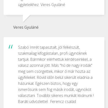
ügyleteikhez. Veres Gyuláné
Veres Gyuláné
Szabó Imrét tapasztalt, jól felkészült,
szakmailag kifogástalan, profi ügynöknek
tartjuk. Bármikor elérhettük kérdéseinkkel, a
válasz azonnal jött. Más "hű de nagy irodák"
meg sem csörgettek, mikor ő már hozta az
ügyfeleket. Rövid időn belül sikerült eladnia a
házunkat. Egészen biztos, hogy egy
ismerősünk sem fog másik irodát, ügynököt
választani. További sikeres munkát kívánunk !
Baráti üdvözlettel : Ferencz család