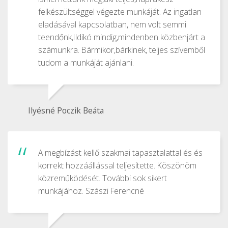
felkészültséggel végezte munkáját. Az ingatlan
eladásával kapcsolatban, nem volt semmi
teendőnk,Ildikó mindig,mindenben közbenjárt a
számunkra. Bármikor,bárkinek, teljes szívemből
tudom a munkáját ajánlani.
Ilyésné Poczik Beáta
A megbízást kellő szakmai tapasztalattal és és
korrekt hozzáállással teljesítette. Köszönöm
közreműködését. További sok sikert
munkájához. Szászi Ferencné