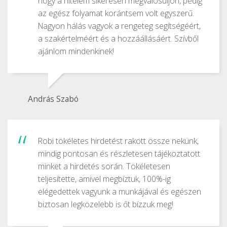
hogy a hitelem sikeresen megvalósuljon, pedig
az egész folyamat korántsem volt egyszerű.
Nagyon hálás vagyok a rengeteg segítségéért,
a szakértelméért és a hozzáállásáért. Szívből
ajánlom mindenkinek!
András Szabó
Robi tökéletes hirdetést rakott össze nekünk,
mindig pontosan és részletesen tájékoztatott
minket a hirdetés során. Tökéletesen
teljesítette, amivel megbíztuk, 100%-ig
elégedettek vagyunk a munkájával és egészen
biztosan legközelebb is őt bízzuk meg!