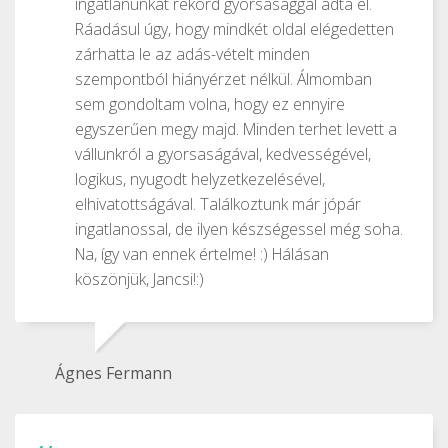
ingatlanunkat rekord gyorsasággal adta el.
Ráadásul úgy, hogy mindkét oldal elégedetten
zárhatta le az adás-vételt minden
szempontból hiányérzet nélkül. Álmomban
sem gondoltam volna, hogy ez ennyire
egyszerűen megy majd. Minden terhet levett a
vállunkról a gyorsaságával, kedvességével,
logikus, nyugodt helyzetkezelésével,
elhivatottságával. Találkoztunk már jópár
ingatlanossal, de ilyen készségessel még soha.
Na, így van ennek értelme! :) Hálásan
köszönjük, Jancsi!:)
Ágnes Fermann