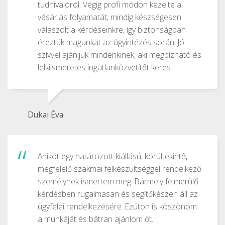
tudnivalóról. Végig profi módon kezelte a
vásárlás folyamatát, mindig készségesen
válaszolt a kérdéseinkre, így biztonságban
éreztük magunkat az ügyintézés során. Jó
szívvel ajánljuk mindenkinek, aki megbízható és
lelkiismeretes ingatlanközvetítőt keres.
Dukai Éva
Anikót egy határozott kiállású, körültekintő,
megfelelő szakmai felkészültséggel rendelkező
személynek ismertem meg. Bármely felmerülő
kérdésben rugalmasan és segítőkészen áll az
ügyfelei rendelkezésére. Ezúton is köszönöm
a munkáját és bátran ajánlom őt.