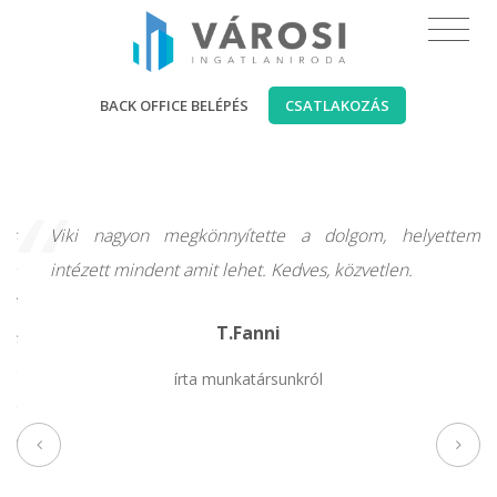
BACK OFFICE BELÉPÉS
CSATLAKOZÁS
“
és
Viki nagyon megkönnyítette a dolgom, helyettem
om
intézett mindent amit lehet. Kedves, közvetlen.
ai
T.Fanni
es
re
írta munkatársunkról
tem
 a