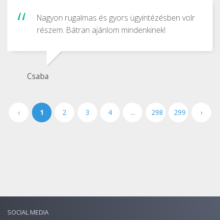
Nagyon rugalmas és gyors ügyintézésben volr
részem. Bátran ajánlom mindenkinek!
Csaba
‹
1
2
3
4
...
298
299
›
SOCIAL MEDIA