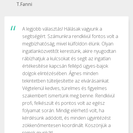
T.Fanni
A legjobb választás! Hálásak vagyunk a
segítségért. Számunkra rendkívül fontos volt a
megbízhatóság, mivel külföldön élünk. Olyan
ingatlanközvetítőt kerestünk, akire nyugodtan
rábízhatjuk a kulcsokat és segít az ingatlan
értékesítése kapcsán fellépő ügyes-bajok
dolgok elintézésében. Ágnes minden
tekintetben túlteljesítette az elvárásainkat.
Végtelenül kedves, türelmes és figyelmes
szakembert ismertünk meg benne. Rendkívül
profi, felkészült és pontos volt az egész
folyamat során. Mindig elérhető volt, ha
kérdésünk adódott, és minden ügyintézést
zökkenőmentesen koordinált. Köszönjük a
remek munkát!