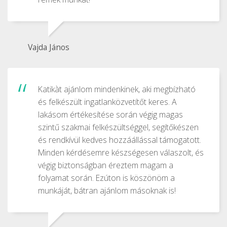
Vajda János
Katikàt ajánlom mindenkinek, aki megbízható
és felkészült ingatlanközvetítőt keres. A
lakásom értékesítése során végig magas
szintű szakmai felkészültséggel, segítőkészen
és rendkívül kedves hozzáállással támogatott.
Minden kérdésemre készségesen válaszolt, és
végig biztonságban éreztem magam a
folyamat során. Ezúton is köszönöm a
munkáját, bátran ajánlom másoknak is!