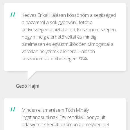
Kedves Erika! Hálásan köszönöm a segítséged
a házamról a sok gyönyörű fotót a
kedvességed a biztatásod. Köszönöm szépen,
hogy mindig elérhető voltál és mindig
türelmesen és együttműködően támogattál a
váratlan helyzetek ellenére. Hálásan
köszönöm az emberséged! 💚🙏
Gedó Hajni
Minden elismerésem Tóth Mihály
ingatlanosunknak. Egy rendkívül bonyolult
adásvételt sikerült lezárnunk, amelyben a 3