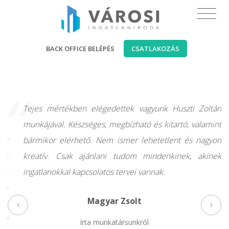
BACK OFFICE BELÉPÉS
CSATLAKOZÁS
“
t.
Tejes mértékben elégedettek vagyunk Huszti Zoltán
g,
munkájával. Készséges, megbízható és kitartó, valamint
őt
bármikor elérhető. Nem ismer lehetetlent és nagyon
 és
kreatív. Csak ajánlani tudom mindenkinek, akinek
es-
ingatlanokkal kapcsolatos tervei vannak.
ben
Magyar Zsolt
es,
eg
írta munkatársunkról