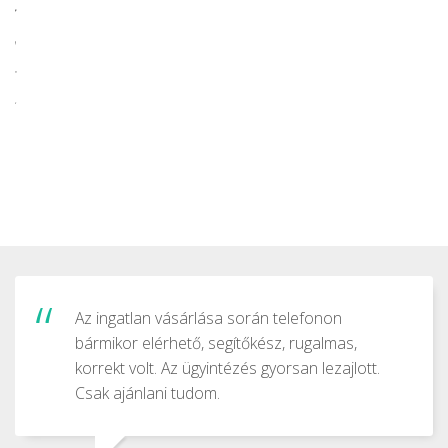
 az
ha
st
ek
Az ingatlan vásárlása során telefonon
bármikor elérhető, segítőkész, rugalmas,
korrekt volt. Az ügyintézés gyorsan lezajlott.
Csak ajánlani tudom.