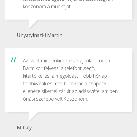
köszönöm a munkáját!
Unyatyinszki Martin
Az Ivánt mindenkinek csak ajánlani tudom!
Bármikor felveszi a telefont ,segít,
kitartó,keresi a megoldást .Több hónap
földhivatali és más bürokrácia csapdák
ellenére sikerrel zárult az adás-vétel amiben
óriási szerepe volt.Köszönöm.
Mihály