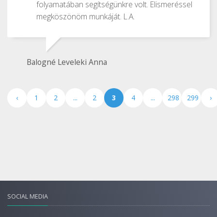
folyamatában segítségünkre volt. Elismeréssel
megköszönöm munkáját. L.A.
Balogné Leveleki Anna
‹
1
2
...
2
3
4
...
298
299
›
SOCIAL MEDIA