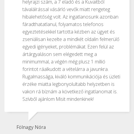
helyrajzi szám, a 7 eladó és a Kuvaitból
távaláírással vásárló vevők miatt rengeteg
hibalehetőség volt. Az ingatlanosunk azonban
fáradthatatlanul, folyamatos telefonos
egyeztetésekkel tartotta kézben az ügyet és
zseniálisan kezelte a mindkét oldalin felmerülő
egyedi igényeket, problémákat. Ezen felül az
ártárgyaláson sem elégedett meg a
minimummal, a végén még plusz 1 millió
forintot ráalkudott a vételárra a javunkra.
Rugalmassága, kiváló kommunikációja és üzleti
érzéke miatta legbonyolultabb helyzetben is
vakon rá bíznám a következő ingatlanomat is.
Szívből ajánlom Misit mindenkinek!
Fölnagy Nóra