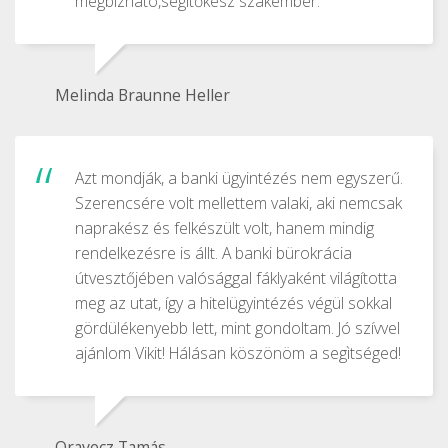
megbízható,segítőkész szakember.
Melinda Braunne Heller
Azt mondják, a banki ügyintézés nem egyszerű.
Szerencsére volt mellettem valaki, aki nemcsak
naprakész és felkészült volt, hanem mindig
rendelkezésre is állt. A banki bürokrácia
útvesztőjében valósággal fáklyaként világította
meg az utat, így a hitelügyintézés végül sokkal
gördülékenyebb lett, mint gondoltam. Jó szívvel
ajánlom Vikit! Hálásan köszönöm a segìtséged!
Oravecz Tamás