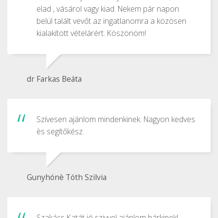
elad , vásárol vagy kiad. Nekem pár napon
belül talált vevőt az ingatlanomra a közösen
kialakított vételárért. Köszönöm!
dr Farkas Beáta
Szívesen ajánlom mindenkinek. Nagyon kedves
ès segítőkész.
Gunyhónè Tóth Szilvia
Szakács Katát jó szivvel ajánlom bárkinek!