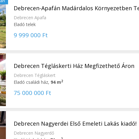
lan
Debrecen-Apafán Madárdalos Környezetben Tele
Debrecen Apafa
Eladó telek
9 999 000 Ft
Debrecen Tégláskerti Ház Megfizethető Áron
Debrecen Tégláskert
2
Eladó családi ház,
94 m
75 000 000 Ft
Debrecen Nagyerdei Első Emeleti Lakás kiadó!
Debrecen Nagyerdő
2