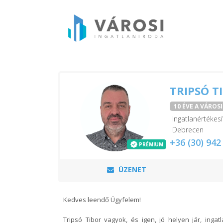
TRIPSÓ T
10 ÉVE A VÁROS
Ingatlanértékesí
Debrecen
+36 (30) 942
PRÉMIUM
ÜZENET
Kedves leendő Ügyfelem!
Tripsó Tibor vagyok, és igen, jó helyen jár, ing