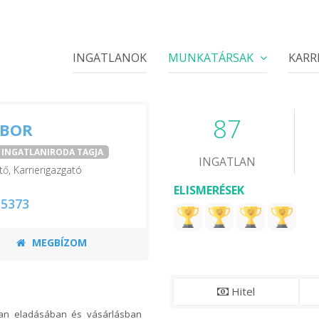
INGATLANOK
MUNKATÁRSAK
KARR
87
IBOR
I INGATLANIRODA TAGJA
INGATLAN
tő, Karrierigazgató
ELISMERÉSEK
 5373
MEGBÍZOM
Hitel
atlan eladásában és vásárlásban