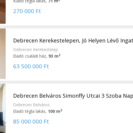
Kiadó tégla lakás,
71 m
270 000 Ft
Debrecen Kerekestelepen, Jó Helyen Lévő Inga
Debrecen Kerekestelep
2
Eladó családi ház,
93 m
63 500 000 Ft
Debrecen Belváros Simonffy Utcai 3 Szoba Napp
Debrecen Belváros
2
Eladó tégla lakás,
100 m
85 000 000 Ft