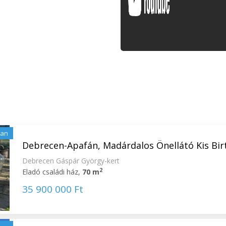
lan
Debrecen-Apafán, Madárdalos Önellátó Kis Birto
Debrecen Gáspár György-kert
2
Eladó családi ház,
70 m
35 900 000 Ft