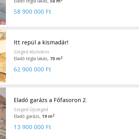
Eladó tégla lakás,
58 m
58 900 000 Ft
Itt repül a kismadár!
Szeged Alsóváros
2
Eladó tégla lakás,
70 m
62 900 000 Ft
Eladó garázs a Főfasoron 2.
Szeged Újszeged
2
Eladó garázs,
19 m
13 900 000 Ft