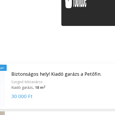
lan
Biztonságos hely! Kiadó garázs a Petőfin.
Szeged Móraváros
2
Kiadó garázs,
18 m
30 000 Ft