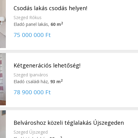
Csodás lakás csodás helyen!
Szeged Rókus
2
Eladó panel lakás,
60 m
75 000 000 Ft
Kétgenerációs lehetőség!
Szeged Iparváros
2
Eladó családi ház,
93 m
78 900 000 Ft
Belvároshoz közeli téglalakás Újszegeden
Szeged Újszeged
2