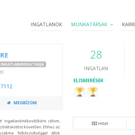
INGATLANOK
MUNKATÁRSAK
KARR
28
MRE
I INGATLANIRODA TAGJA
INGATLAN
tő
ELISMERÉSEK
 7112
MEGBÍZOM
 Ingatlanértékesítőként célom,
Hitel
rződéskötést követően. Ehhez az
szakma felkészültséggel állok