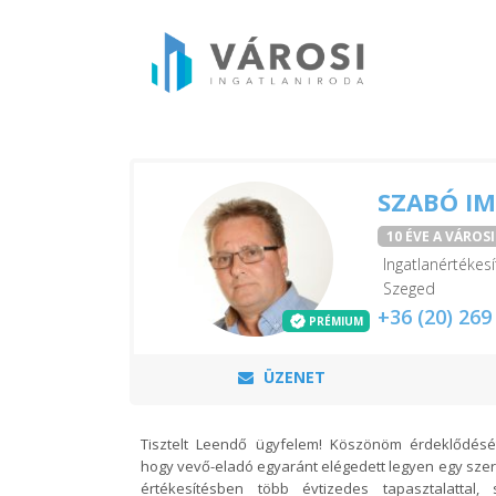
SZABÓ I
10 ÉVE A VÁROS
Ingatlanértékesí
Szeged
+36 (20) 269
PRÉMIUM
ÜZENET
Tisztelt Leendő ügyfelem! Köszönöm érdeklődését!
hogy vevő-eladó egyaránt elégedett legyen egy sze
értékesítésben több évtizedes tapasztalattal, 