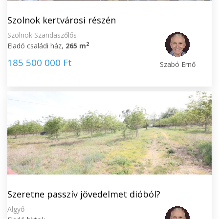
Szolnok kertvárosi részén
Szolnok Szandaszőlős
2
Eladó családi ház,
265 m
185 500 000 Ft
Szabó Ernő
Szeretne passzív jövedelmet dióból?
Algyő