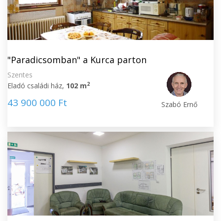
"Paradicsomban" a Kurca parton
Szentes
2
Eladó családi ház,
102 m
43 900 000 Ft
Szabó Ernő