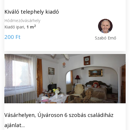
Kiváló telephely kiadó
Hódmezővásárhely
2
Kiadó ipari,
1 m
200 Ft
Szabó Ernő
Vásárhelyen, Újvároson 6 szobás családiház
ajánlat...