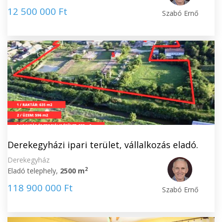
12 500 000 Ft
Szabó Ernő
Derekegyházi ipari terület, vállalkozás eladó.
Derekegyház
2
Eladó telephely,
2500 m
118 900 000 Ft
Szabó Ernő