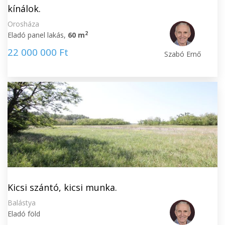
kínálok.
Orosháza
2
Eladó panel lakás,
60 m
22 000 000 Ft
Szabó Ernő
Kicsi szántó, kicsi munka.
Balástya
Eladó föld