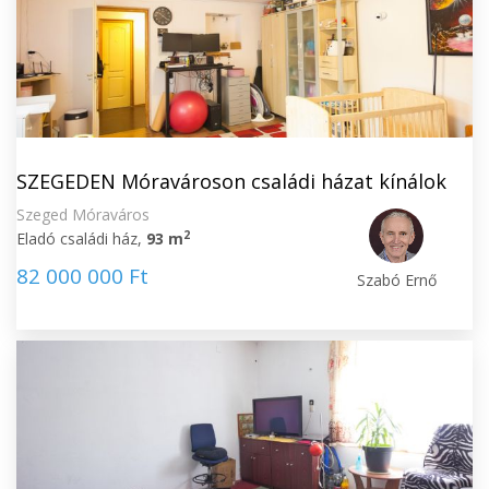
SZEGEDEN Móravároson családi házat kínálok
Szeged Móraváros
2
Eladó családi ház,
93 m
82 000 000 Ft
Szabó Ernő