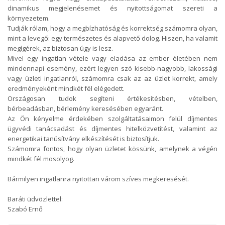
dinamikus megjelenésemet és nyitottságomat szereti a
környezetem.
Tudják rólam, hogy a megbízhatóság és korrektség számomra olyan,
mint a levegő: egy természetes és alapvető dolog. Hiszen, ha valamit
megígérek, az biztosan úgy is lesz.
Mivel egy ingatlan vétele vagy eladása az ember életében nem
mindennapi esemény, ezért legyen szó kisebb-nagyobb, lakossági
vagy üzleti ingatlanról, számomra csak az az üzlet korrekt, amely
eredményeként mindkét fél elégedett.
Országosan tudok segíteni értékesítésben, vételben,
bérbeadásban, bérlemény keresésében egyaránt.
Az Ön kényelme érdekében szolgáltatásaimon felül díjmentes
ügyvédi tanácsadást és díjmentes hitelközvetítést, valamint az
energetikai tanúsítvány elkészítését is biztosítjuk.
Számomra fontos, hogy olyan üzletet kössünk, amelynek a végén
mindkét fél mosolyog.
Bármilyen ingatlanra nyitottan várom szíves megkeresését.
Baráti üdvözlettel:
Szabó Ernő