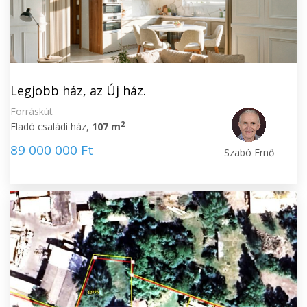
Legjobb ház, az Új ház.
Forráskút
2
Eladó családi ház,
107 m
89 000 000 Ft
Szabó Ernő