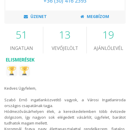
+36 (30) 416 2393
ÜZENET
MEGBÍZOM
51
13
19
INGATLAN
VEVŐJELÖLT
AJÁNLÓLEVÉL
ELISMERÉSEK
Kedves Ügyfelem,
Szabó Ernő ingatlanközvetítő vagyok, a Városi Ingatlaniroda
országos csapatának tagja.
Hódmezővásárhelyen élek, a kereskedelemben több évtizede
dolgozom, így nagyon sok elégedett vásárlót, ügyfelet, barátot
tudhatok magam mellett.
Koromnál fogva nagy élettapasztalattal rendelkezem, fiatalos,