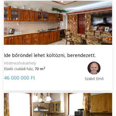
Ide bőröndel lehet költözni, berendezett.
Hódmezővásárhely
2
Eladó családi ház,
73 m
46 000 000 Ft
Szabó Ernő