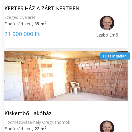
KERTES HÁZ A ZÁRT KERTBEN.
Szeged Gyálarét
2
Eladó zárt kert,
35 m
21 900 000 Ft
Szabó Ernő
Friss ingatlan
Kiskertből lakóház.
Hódmezővásárhely Öregkishomok
2
Eladó zárt kert,
22 m