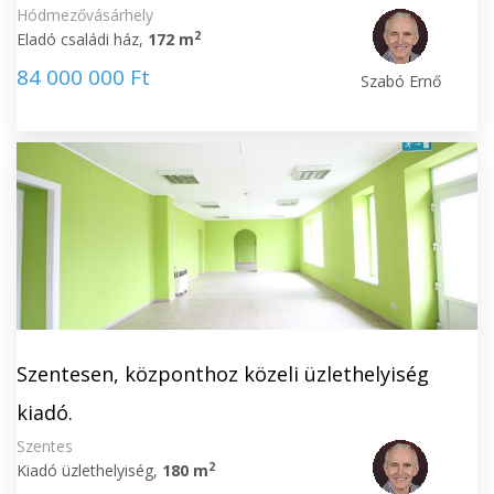
Hódmezővásárhely
2
Eladó családi ház,
172 m
84 000 000 Ft
Szabó Ernő
Szentesen, központhoz közeli üzlethelyiség
kiadó.
Szentes
2
Kiadó üzlethelyiség,
180 m