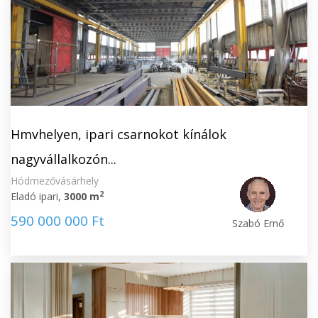
Hmvhelyen, ipari csarnokot kínálok
nagyvállalkozón...
Hódmezővásárhely
2
Eladó ipari,
3000 m
590 000 000 Ft
Szabó Ernő