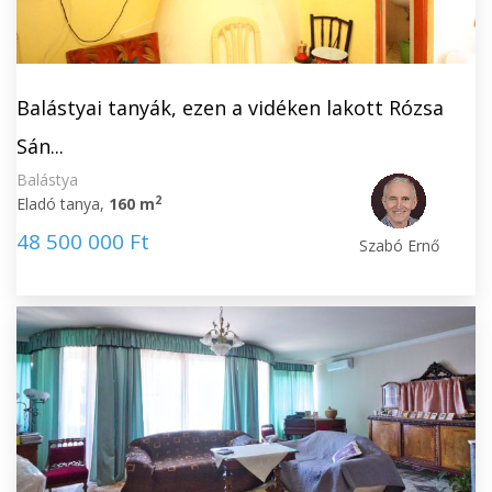
Balástyai tanyák, ezen a vidéken lakott Rózsa
Sán...
Balástya
2
Eladó tanya,
160 m
48 500 000 Ft
Szabó Ernő