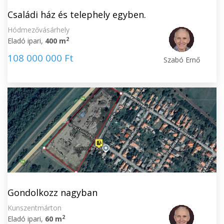
Családi ház és telephely egyben.
Hódmezővásárhely
2
Eladó ipari,
400 m
108 000 000 Ft
Szabó Ernő
Gondolkozz nagyban
Kunszentmárton
2
Eladó ipari,
60 m