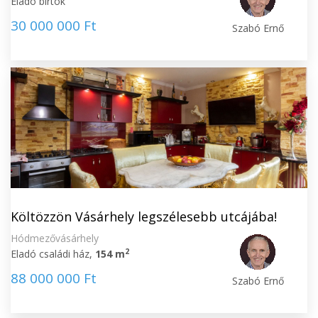
Eladó birtok
30 000 000 Ft
Szabó Ernő
Költözzön Vásárhely legszélesebb utcájába!
Hódmezővásárhely
2
Eladó családi ház,
154 m
88 000 000 Ft
Szabó Ernő