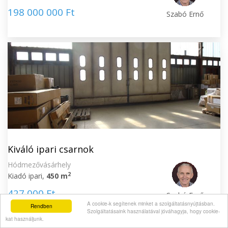
198 000 000 Ft
Szabó Ernő
Kiváló ipari csarnok
Hódmezővásárhely
2
Kiadó ipari,
450 m
427 000 Ft
Szabó Ernő
A cookie-k segítenek minket a szolgáltatásnyújtásban.
Rendben
Szolgáltatásaink használatával jóváhagyja, hogy cookie-
kat használjunk.