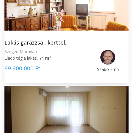
Lakás garázzsal, kerttel.
Szeged Móraváros
2
Eladó tégla lakás,
71 m
69 900 000 Ft
Szabó Ernő