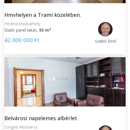
Hmvhelyen a Trami közelében.
Hódmezővásárhely
2
Eladó panel lakás,
55 m
42 000 000 Ft
Szabó Ernő
Belvárosi napelemes albérlet.
Szeged Alsóváros