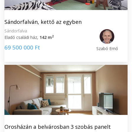
Sándorfalván, kettő az egyben
Sándorfalva
2
Eladó családi ház,
142 m
69 500 000 Ft
Szabó Ernő
Orosházán a belvárosban 3 szobás panelt