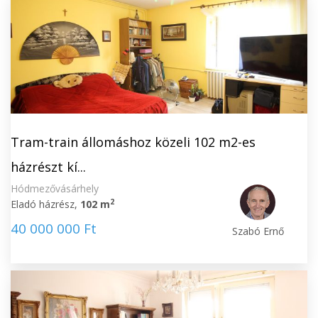
Tram-train állomáshoz közeli 102 m2-es
házrészt kí...
Hódmezővásárhely
2
Eladó házrész,
102 m
40 000 000 Ft
Szabó Ernő