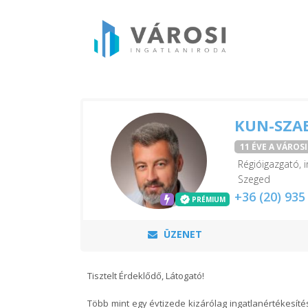
KUN-SZA
11 ÉVE A VÁROS
Régióigazgató, i
Szeged
+36 (20) 935
PRÉMIUM
ÜZENET
Tisztelt Érdeklődő, Látogató!
Több mint egy évtizede kizárólag ingatlanértékesítés