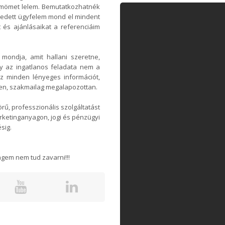
ömömet lelem. Bemutatkozhatnék
gedett ügyfelem mond el mindent
 és ajánlásaikat a referenciáim
 mondja, amit hallani szeretne,
y az ingatlanos feladata nem a
 minden lényeges információt,
en, szakmailag megalapozottan.
rű, professzionális szolgáltatást
rketinganyagon, jogi és pénzügyi
sig.
gem nem tud zavarni!!!