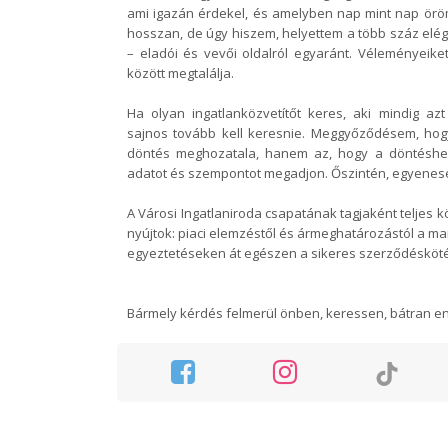
ami igazán érdekel, és amelyben nap mint nap ör
hosszan, de úgy hiszem, helyettem a több száz elé
– eladói és vevői oldalról egyaránt. Véleményeiket
között megtalálja.
Ha olyan ingatlanközvetítőt keres, aki mindig azt
sajnos tovább kell keresnie. Meggyőződésem, hog
döntés meghozatala, hanem az, hogy a döntéshez
adatot és szempontot megadjon. Őszintén, egyenes
A Városi Ingatlaniroda csapatának tagjaként teljes kö
nyújtok: piaci elemzéstől és ármeghatározástól a ma
egyeztetéseken át egészen a sikeres szerződésköté
Bármely kérdés felmerül önben, keressen, bátran en