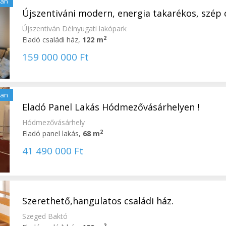
lan
Újszentiváni modern, energia takarékos, szép cs
Újszentiván Délnyugati lakópark
2
Eladó családi ház,
122 m
159 000 000 Ft
lan
Eladó Panel Lakás Hódmezővásárhelyen !
Hódmezővásárhely
2
Eladó panel lakás,
68 m
41 490 000 Ft
Szerethető,hangulatos családi ház.
Szeged Baktó
2