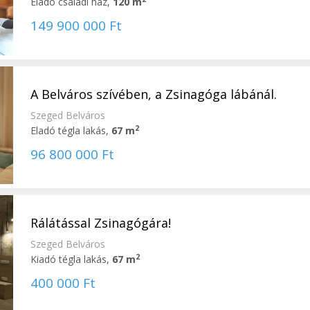
Eladó családi ház,
120 m
149 900 000 Ft
A Belváros szívében, a Zsinagóga lábánál.
Szeged Belváros
2
Eladó tégla lakás,
67 m
96 800 000 Ft
Rálátással Zsinagógára!
Szeged Belváros
2
Kiadó tégla lakás,
67 m
400 000 Ft