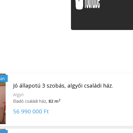
lan
Jó állapotú 3 szobás, algyői családi ház.
Algyő
2
Eladó családi ház,
82 m
56 990 000 Ft