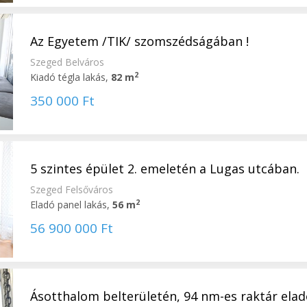
Az Egyetem /TIK/ szomszédságában !
Szeged Belváros
2
Kiadó tégla lakás,
82 m
350 000 Ft
5 szintes épület 2. emeletén a Lugas utcában.
Szeged Felsőváros
2
Eladó panel lakás,
56 m
56 900 000 Ft
Ásotthalom belterületén, 94 nm-es raktár elad