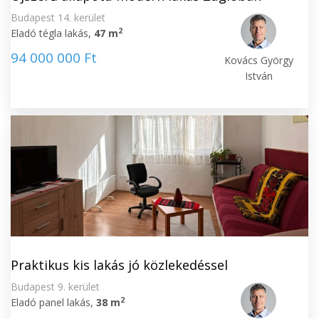
Budapest 14. kerület
2
Eladó tégla lakás,
47 m
94 000 000 Ft
Kovács György
István
Praktikus kis lakás jó közlekedéssel
Budapest 9. kerület
2
Eladó panel lakás,
38 m