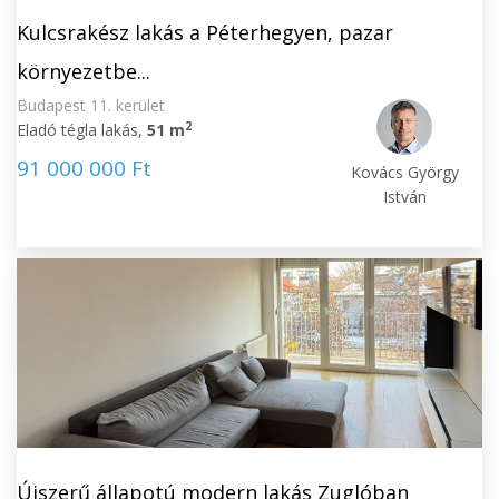
Kulcsrakész lakás a Péterhegyen, pazar
környezetbe...
Budapest 11. kerület
2
Eladó tégla lakás,
51 m
91 000 000 Ft
Kovács György
István
Újszerű állapotú modern lakás Zuglóban