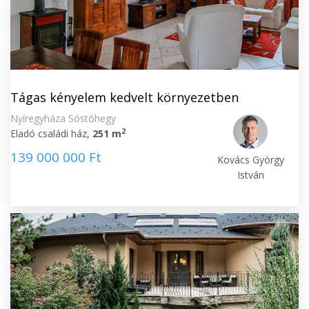
Tágas kényelem kedvelt környezetben
Nyíregyháza Sóstóhegy
2
Eladó családi ház,
251 m
139 000 000 Ft
Kovács György
István