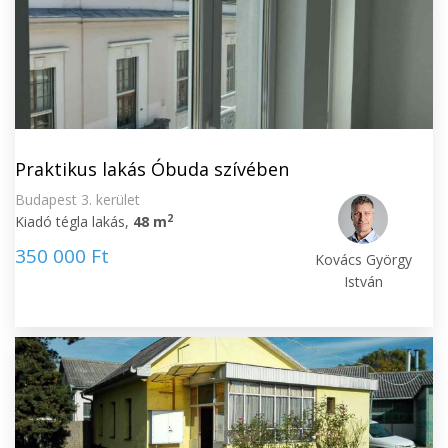
Praktikus lakás Óbuda szívében
Budapest 3. kerület
2
Kiadó tégla lakás,
48 m
350 000 Ft
Kovács György
István