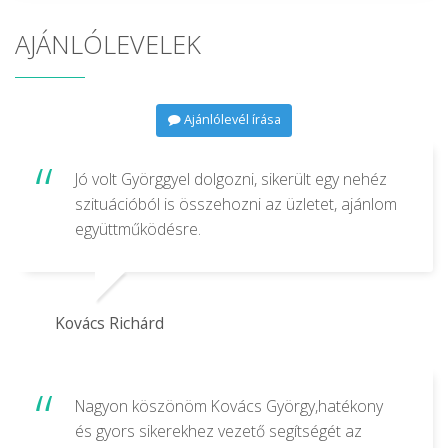
AJÁNLÓLEVELEK
Ajánlólevél írása
Jó volt Györggyel dolgozni, sikerült egy nehéz
szituációból is összehozni az üzletet, ajánlom
együttműködésre.
Kovács Richárd
Nagyon köszönöm Kovács György,hatékony
és gyors sikerekhez vezető segítségét az