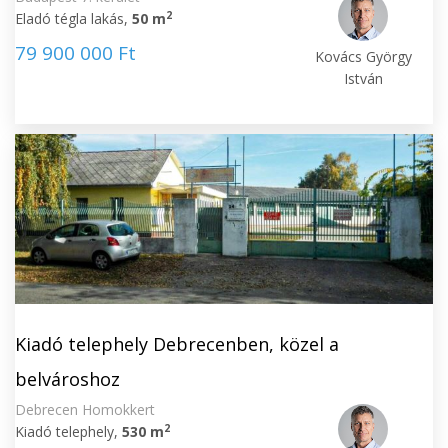
2
Eladó tégla lakás,
50 m
79 900 000 Ft
Kovács György
István
Kiadó telephely Debrecenben, közel a
belvároshoz
Debrecen Homokkert
2
Kiadó telephely,
530 m