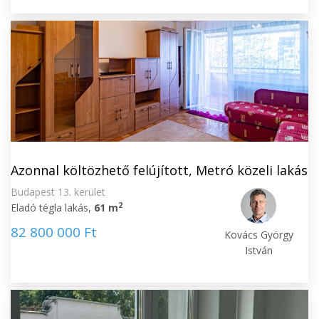
Azonnal költözhető felújított, Metró közeli lakás
Budapest 13. kerület
2
Eladó tégla lakás,
61 m
82 800 000 Ft
Kovács György
István