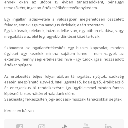
ennek okán az utóbbi 15 évben tanácsadóként, pénzügyi
tervezőként, ingatlan-értékesítőként tevékenykedem.
Egy ingatlan adás-vétele a valóságban meglehetősen összetett
feladat, ennek izgalma mindig is érdekelt, ezért szeretem.
Egy lakásnak, teleknek, háznak lelke van, egy otthon eladása, vagy
megtalálása az élet legnagyobb döntései közé tartozik.
Számomra az ingatlanértékesítés egy bizalmi kapcsolat, minden
ügyletet úgy kezelek mintha sajátom lenne - nem vagyok az
extenzív, mennyiségi értékesítés híve - így tudok igazi hozzáadott
értéket nyújtani.
Az értékesítés teljes folyamatában támogatást nyújtok: szükség
esetén megbízható ügyvéd, hitel ügyintéző, közjegyző, értékbecslő
és energetikus áll rendelkezésre, így ügyfeleimmel minden fontos
lépésnél biztos háttérrel haladunk előre.
Szakmailag felkészülten jogi- adózási- műszaki tanácsokkal segítek.
Keressen bátran!