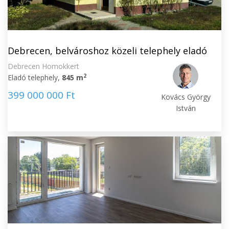
Debrecen, belvároshoz közeli telephely eladó
Debrecen Homokkert
2
Eladó telephely,
845 m
399 000 000 Ft
Kovács György
István