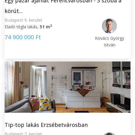
Egy pazar ajánlat Ferencvárosban - 3 szoba a
körút...
Budapest 9. kerület
2
Eladó tégla lakás,
51 m
74 900 000 Ft
Kovács György
István
Tip-top lakás Erzsébetvárosban
Budapest 7. kerület