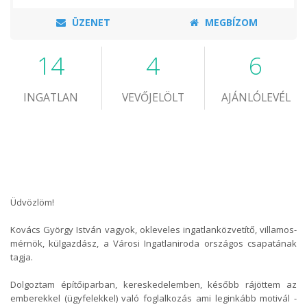
ÜZENET
MEGBÍZOM
14
4
6
INGATLAN
VEVŐJELÖLT
AJÁNLÓLEVÉL
Üdvözlöm!
Kovács György István vagyok, okleveles ingatlanközvetítő, villamos-
mérnök, külgazdász, a Városi Ingatlaniroda országos csapatának
tagja.
Dolgoztam építőiparban, kereskedelemben, később rájöttem az
emberekkel (ügyfelekkel) való foglalkozás ami leginkább motivál -