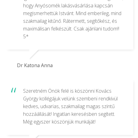
hogy Anyósomék lakásvásárlása kapcsán
megismerhettük Istvánt. Mind emberileg, mind
szakmailag kitűnő. Rátermett, segítőkész, és
maximálisan felkészült. Csak ajánlani tudom!!
5*
Dr Katona Anna
Szeretném Önök felé is köszönni Kovács
György kollégájuk velünk szembeni rendkívül
kedves, udvarias, szakmailag magas szintű
hozzáállását! Ingatlan keresésben segített.
Még egyszer köszönjük munkáját!