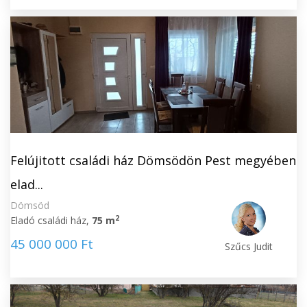
Felújitott családi ház Dömsödön Pest megyében
elad...
Dömsöd
2
Eladó családi ház,
75 m
45 000 000 Ft
Szűcs Judit