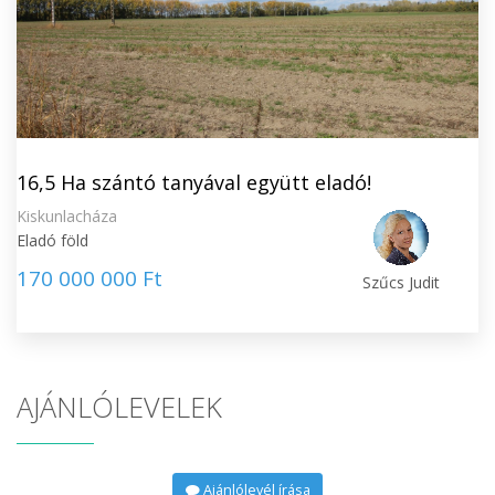
16,5 Ha szántó tanyával együtt eladó!
Kiskunlacháza
Eladó föld
170 000 000 Ft
Szűcs Judit
AJÁNLÓLEVELEK
Ajánlólevél írása