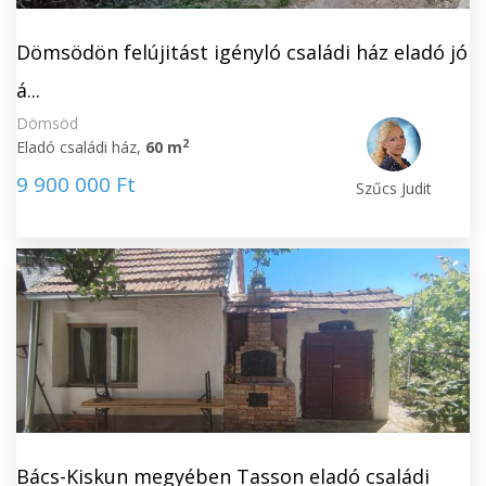
Dömsödön felújitást igényló családi ház eladó jó
á...
Dömsöd
2
Eladó családi ház,
60 m
9 900 000 Ft
Szűcs Judit
Bács-Kiskun megyében Tasson eladó családi