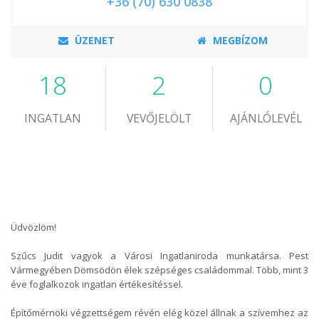
+36 (70) 630 0838
ÜZENET
MEGBÍZOM
18
2
0
INGATLAN
VEVŐJELÖLT
AJÁNLÓLEVÉL
Üdvözlöm!
Szűcs Judit vagyok a Városi Ingatlaniroda munkatársa. Pest
Vármegyében Dömsödön élek szépséges családommal. Több, mint 3
éve foglalkozok ingatlan értékesítéssel.
Építőmérnöki végzettségem révén elég közel állnak a szívemhez az