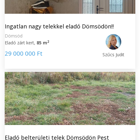
Ingatlan nagy telekkel eladó Dömsödön!!
Dömsöd
2
Eladó zárt kert,
85 m
29 000 000 Ft
Szűcs Judit
Eladó belterületi telek Dömsödön Pest