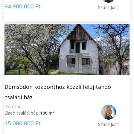
84 900 000 Ft
Szűcs Judit
Dömsödön központhoz közeli felújitandó
családi ház...
Dömsöd
2
Eladó családi ház,
100 m
15 000 000 Ft
Szűcs Judit