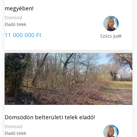
megyében!
Dömsöd
Eladó telek
11 000 000 Ft
Szűcs Judit
Dömsödön belterületi telek eladó!
Dömsöd
Eladó telek