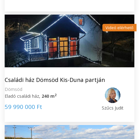
Videó elérhető
Családi ház Dömsöd Kis-Duna partján
Dömsöd
2
Eladó családi ház,
240 m
59 990 000 Ft
Szűcs Judit