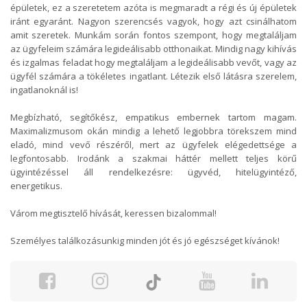
épületek, ez a szeretetem azóta is megmaradt a régi és új épületek
iránt egyaránt. Nagyon szerencsés vagyok, hogy azt csinálhatom
amit szeretek. Munkám során fontos szempont, hogy megtaláljam
az ügyfeleim számára legideálisabb otthonaikat. Mindig nagy kihívás
és izgalmas feladat hogy megtaláljam a legideálisabb vevőt, vagy az
ügyfél számára a tökéletes ingatlant. Létezik első látásra szerelem,
ingatlanoknál is!
Megbízható, segítőkész, empatikus embernek tartom magam.
Maximalizmusom okán mindig a lehető legjobbra törekszem mind
eladó, mind vevő részéről, mert az ügyfelek elégedettsége a
legfontosabb. Irodánk a szakmai háttér mellett teljes körű
ügyintézéssel áll rendelkezésre: ügyvéd, hitelügyintéző,
energetikus.
Várom megtisztelő hívását, keressen bizalommal!
Személyes találkozásunkig minden jót és jó egészséget kívánok!