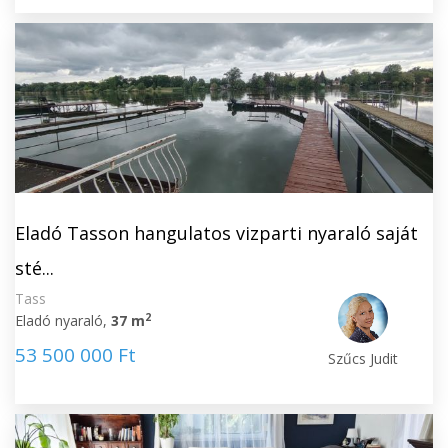
Eladó Tasson hangulatos vizparti nyaraló saját
sté...
Tass
2
Eladó nyaraló,
37 m
53 500 000 Ft
Szűcs Judit