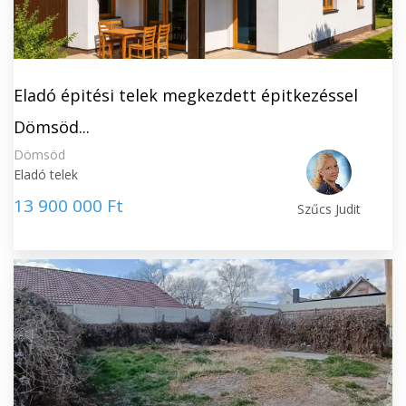
Eladó épitési telek megkezdett épitkezéssel
Dömsöd...
Dömsöd
Eladó telek
13 900 000 Ft
Szűcs Judit