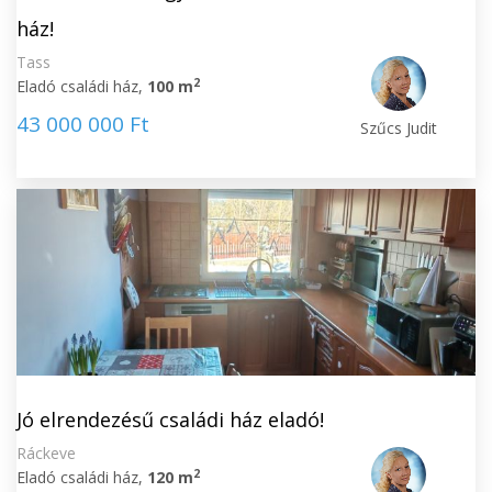
ház!
Tass
2
Eladó családi ház,
100 m
43 000 000 Ft
Szűcs Judit
Jó elrendezésű családi ház eladó!
Ráckeve
2
Eladó családi ház,
120 m