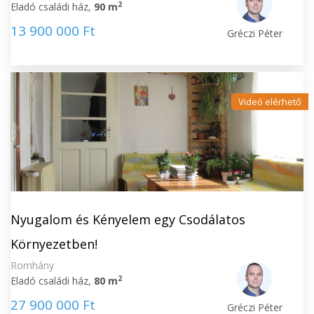
2
Eladó családi ház,
90 m
13 900 000 Ft
Gréczi Péter
Videó elérhető
Nyugalom és Kényelem egy Csodálatos
Környezetben!
Romhány
2
Eladó családi ház,
80 m
27 900 000 Ft
Gréczi Péter