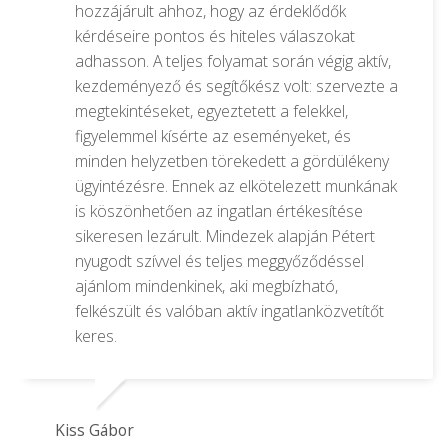
hozzájárult ahhoz, hogy az érdeklődők
kérdéseire pontos és hiteles válaszokat
adhasson. A teljes folyamat során végig aktív,
kezdeményező és segítőkész volt: szervezte a
megtekintéseket, egyeztetett a felekkel,
figyelemmel kísérte az eseményeket, és
minden helyzetben törekedett a gördülékeny
ügyintézésre. Ennek az elkötelezett munkának
is köszönhetően az ingatlan értékesítése
sikeresen lezárult. Mindezek alapján Pétert
nyugodt szívvel és teljes meggyőződéssel
ajánlom mindenkinek, aki megbízható,
felkészült és valóban aktív ingatlanközvetítőt
keres.
Kiss Gábor