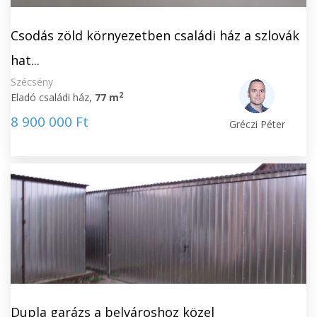
Csodás zöld környezetben családi ház a szlovák
hat...
Szécsény
2
Eladó családi ház,
77 m
8 900 000 Ft
Gréczi Péter
Dupla garázs a belvároshoz közel