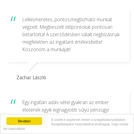
Lelkiismeretes, pontos,megbízható munkát
végzett. Megbeszélt időpontokat pontosan
betartotta! A szerződésben válalt negbízásnak
megfelelően az ingatlant értékesítette!
Köszönöm a munkáját!
Zachar László
Egy ingatlan adás-vétel gyakran az ember
életének egyik legnagyobb súlyú pénzügyi
döntése. Ezért fontos hogy az ebben
A cookie-k segítenek minket a szolgáltatásnyújtásban.
Rendben
segítségünkre lévő közvetítő szakmailag
Szolgáltatásaink használatával jóváhagyja, hogy cookie-
kat használjunk.
felkészült, helyismerettel rendelkező korrekt