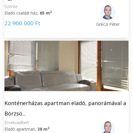
Szente
2
Eladó családi ház,
65 m
22 900 000 Ft
Gréczi Péter
Konténerházas apartman eladó, panorámával a
Börzsö...
Érsekvadkert
2
Eladó apartman,
38 m