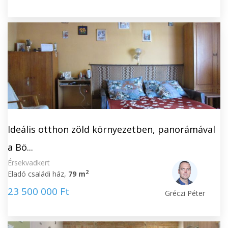
Ideális otthon zöld környezetben, panorámával
a Bö...
Érsekvadkert
2
Eladó családi ház,
79 m
23 500 000 Ft
Gréczi Péter