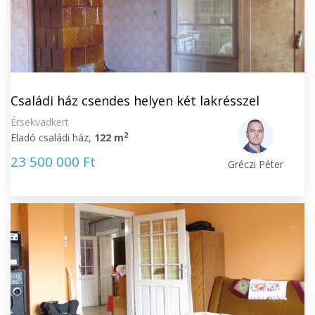
Családi ház csendes helyen két lakrésszel
Érsekvadkert
2
Eladó családi ház,
122 m
23 500 000 Ft
Gréczi Péter