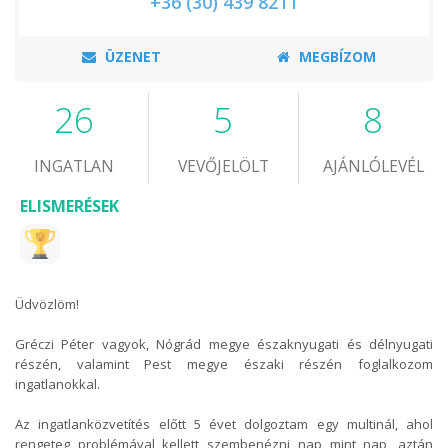
+36 (30) 439 8211
ÜZENET
MEGBÍZOM
26
5
8
INGATLAN
VEVŐJELÖLT
AJÁNLÓLEVÉL
ELISMERÉSEK
Üdvözlöm!
Gréczi Péter vagyok, Nógrád megye északnyugati és délnyugati
részén, valamint Pest megye északi részén foglalkozom
ingatlanokkal.
Az ingatlanközvetítés előtt 5 évet dolgoztam egy multinál, ahol
rengeteg problémával kellett szembenézni nap mint nap, aztán