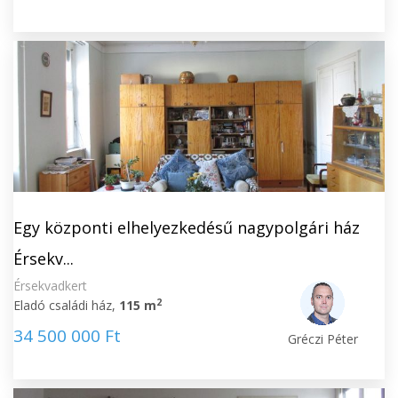
Egy központi elhelyezkedésű nagypolgári ház
Érsekv...
Érsekvadkert
2
Eladó családi ház,
115 m
34 500 000 Ft
Gréczi Péter