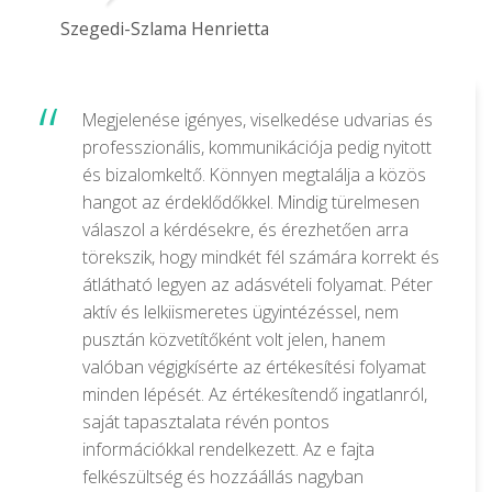
Szegedi-Szlama Henrietta
Megjelenése igényes, viselkedése udvarias és
professzionális, kommunikációja pedig nyitott
és bizalomkeltő. Könnyen megtalálja a közös
hangot az érdeklődőkkel. Mindig türelmesen
válaszol a kérdésekre, és érezhetően arra
törekszik, hogy mindkét fél számára korrekt és
átlátható legyen az adásvételi folyamat. Péter
aktív és lelkiismeretes ügyintézéssel, nem
pusztán közvetítőként volt jelen, hanem
valóban végigkísérte az értékesítési folyamat
minden lépését. Az értékesítendő ingatlanról,
saját tapasztalata révén pontos
információkkal rendelkezett. Az e fajta
felkészültség és hozzáállás nagyban