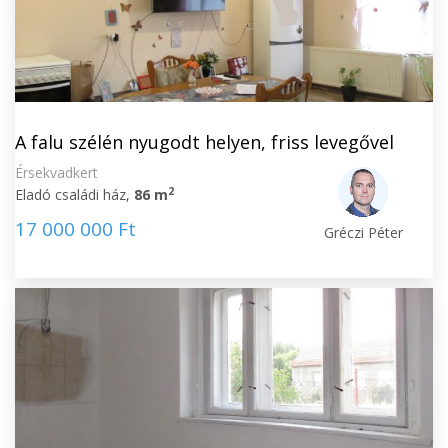
A falu szélén nyugodt helyen, friss levegővel
Érsekvadkert
2
Eladó családi ház,
86 m
17 000 000 Ft
Gréczi Péter