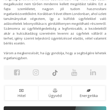
megalkuvást nem tűrően mindenre kellett megoldást találni. Ezt a
fajta szemléletet, nagyon jól tudom hasznosítani
ingatlanközvetítőként. Korábban 9 évet éltem Londonban, ahol üzleti
tanulmányokat végeztem, így a külföldi ügyfelekkel való
adásvételek lebonyolítása is gördülékenyen megoldható részemről.
Számomra az ügyfélelégedettség a legfontosabb, a kezdetektől
akár a kulcsátadásig szeretném levenni az ügyfelek válláról a
terhet, igény szerint teljeskörű ügyintézéssel eladás, vétel valamint
bérlés esetén.
Várom a megkeresését, ha úgy gondolja, hogy a segítségére lehetek
ingatlanügyben.
Hitel
Ügyvéd
Energetika