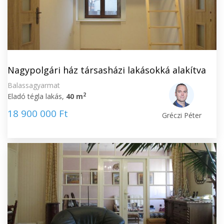
Nagypolgári ház társasházi lakásokká alakítva
Balassagyarmat
2
Eladó tégla lakás,
40 m
18 900 000 Ft
Gréczi Péter