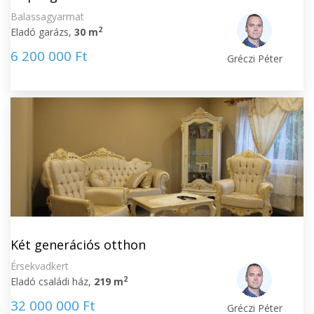
Balassagyarmat
2
Eladó garázs,
30 m
6 200 000 Ft
Gréczi Péter
Két generációs otthon
Érsekvadkert
2
Eladó családi ház,
219 m
32 000 000 Ft
Gréczi Péter