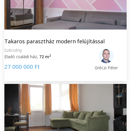
Takaros parasztház modern felújítással
Szécsény
2
Eladó családi ház,
72 m
27 000 000 Ft
Gréczi Péter