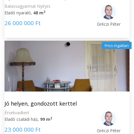
Balassagyarmat Nyírjes
2
Eladó nyaraló,
48 m
26 000 000 Ft
Gréczi Péter
Friss ingatlan
Jó helyen, gondozott kerttel
Érsekvadkert
2
Eladó családi ház,
99 m
23 000 000 Ft
Gréczi Péter