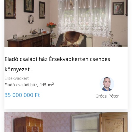
Eladó családi ház Érsekvadkerten csendes
környezet...
Érsekvadkert
2
Eladó családi ház,
115 m
35 000 000 Ft
Gréczi Péter