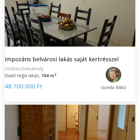
Impozáns belvárosi lakás saját kertrésszel
Hódmezővásárhely
2
Eladó tégla lakás,
104 m
48 700 000 Ft
Gonda Ildikó