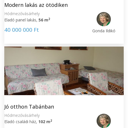
Modern lakás az ötödiken
Hódmezővásárhely
2
Eladó panel lakás,
56 m
40 000 000 Ft
Gonda Ildikó
Jó otthon Tabánban
Hódmezővásárhely
2
Eladó családi ház,
102 m