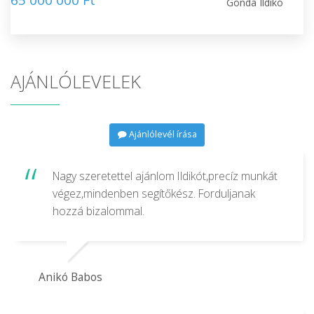
65 000 000 Ft
Gonda Ildikó
AJÁNLÓLEVELEK
Ajánlólevél írása
Nagy szeretettel ajánlom Ildikót,precíz munkát
végez,mindenben segítőkész. Forduljanak
hozzá bizalommal.
Anikó Babos