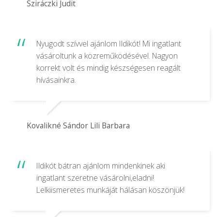
Sziráczki Judit
Nyugodt szívvel ajánlom Ildikót! Mi ingatlant
vásároltunk a közreműködésével. Nagyon
korrekt volt és mindig készségesen reagált
hívásainkra.
Kovalikné Sándor Lili Barbara
Ildikót bátran ajánlom mindenkinek aki
ingatlant szeretne vásárolni,eladni!
Lelkiismeretes munkáját hálásan köszönjük!