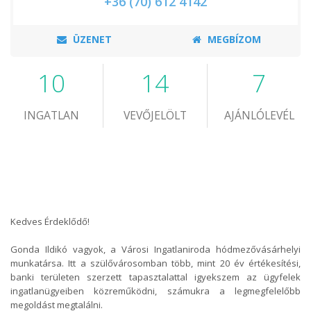
+36 (70) 612 4142
ÜZENET
MEGBÍZOM
10
14
7
INGATLAN
VEVŐJELÖLT
AJÁNLÓLEVÉL
Kedves Érdeklődő!
Gonda Ildikó vagyok, a Városi Ingatlaniroda hódmezővásárhelyi
munkatársa. Itt a szülővárosomban több, mint 20 év értékesítési,
banki területen szerzett tapasztalattal igyekszem az ügyfelek
ingatlanügyeiben közreműködni, számukra a legmegfelelőbb
megoldást megtalálni.