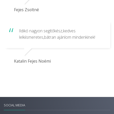
Fejes Zsoltné
Ildikó nagyon segítőkész,kedves
lelkiismeretes,bátran ajánlom mindenkinek!
Katalin Fejes Noémi
SOCIAL MEDIA