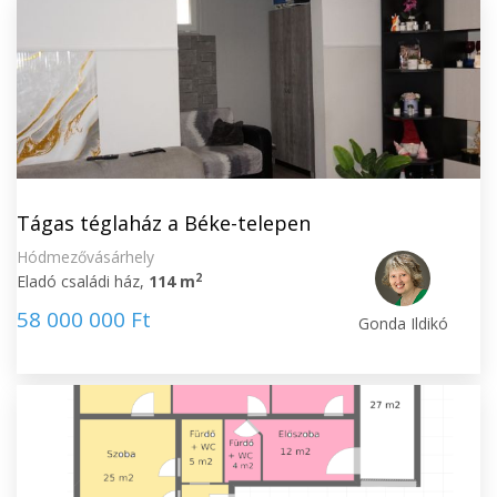
Tágas téglaház a Béke-telepen
Hódmezővásárhely
2
Eladó családi ház,
114 m
58 000 000 Ft
Gonda Ildikó