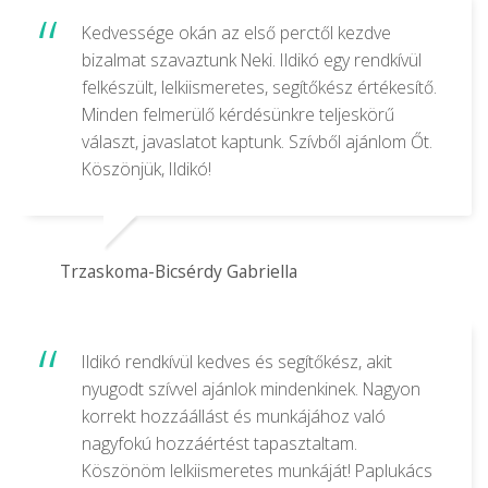
Kedvessége okán az első perctől kezdve
bizalmat szavaztunk Neki. Ildikó egy rendkívül
felkészült, lelkiismeretes, segítőkész értékesítő.
Minden felmerülő kérdésünkre teljeskörű
választ, javaslatot kaptunk. Szívből ajánlom Őt.
Köszönjük, Ildikó!
Trzaskoma-Bicsérdy Gabriella
Ildikó rendkívül kedves és segítőkész, akit
nyugodt szívvel ajánlok mindenkinek. Nagyon
korrekt hozzáállást és munkájához való
nagyfokú hozzáértést tapasztaltam.
Köszönöm lelkiismeretes munkáját! Paplukács