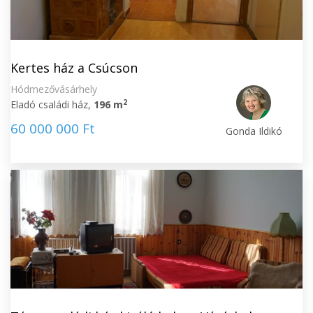
Kertes ház a Csúcson
Hódmezővásárhely
2
Eladó családi ház,
196 m
60 000 000 Ft
Gonda Ildikó