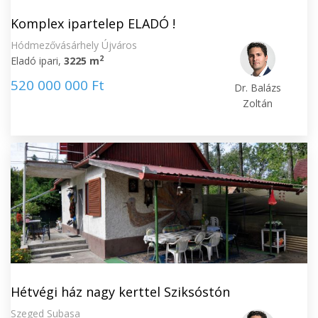
Komplex ipartelep ELADÓ !
Hódmezővásárhely Újváros
2
Eladó ipari,
3225 m
520 000 000 Ft
Dr. Balázs
Zoltán
Hétvégi ház nagy kerttel Sziksóstón
Szeged Subasa