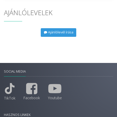
AJÁNLÓLEVELEK
Ajánlólevél írása
SOCIAL MEDIA
Facebook
Youtube
TikTok
HASZNOS LINKEK