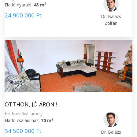
2
Eladó nyaraló,
45 m
24 900 000 Ft
Dr. Balázs
Zoltán
OTTHON, JÓ ÁRON !
Hódmezővásárhely
2
Eladó családi ház,
70 m
34 500 000 Ft
Dr. Balázs