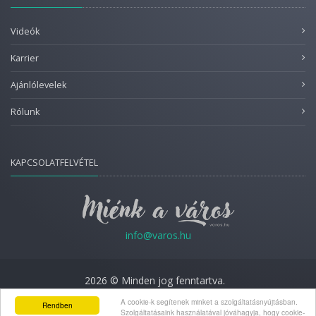
Videók
Karrier
Ajánlólevelek
Rólunk
KAPCSOLATFELVÉTEL
info@varos.hu
2026 © Minden jog fenntartva.
A cookie-k segítenek minket a szolgáltatásnyújtásban.
Adatkezelési nyilatkozat
Rendben
Szolgáltatásaink használatával jóváhagyja, hogy cookie-