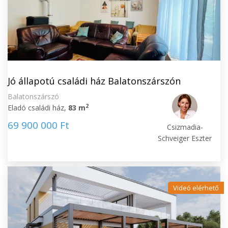
Jó állapotú családi ház Balatonszárszón
Balatonszárszó
2
Eladó családi ház,
83 m
69 900 000 Ft
Csizmadia-
Schveiger Eszter
Videó elérhető