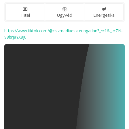
Hitel
Ügyvéd
Energetika
https://www.tiktok.com/@csizmadiaeszteringatlan?_r=1&_t=ZN-
98brj8YX8ju