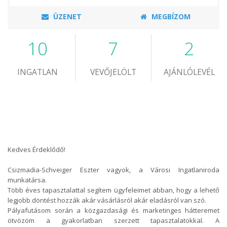
ÜZENET
MEGBÍZOM
10
7
2
INGATLAN
VEVŐJELÖLT
AJÁNLÓLEVÉL
Kedves Érdeklődő!
Csizmadia-Schveiger Eszter vagyok, a Városi Ingatlaniroda
munkatársa.
Több éves tapasztalattal segítem ügyfeleimet abban, hogy a lehető
legjobb döntést hozzák akár vásárlásról akár eladásról van szó.
Pályafutásom során a közgazdasági és marketinges hátteremet
ötvözöm a gyakorlatban szerzett tapasztalatokkal. A