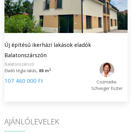
Új építésű ikerházi lakások eladók
Balatonszárszón
Balatonszárszó
2
Eladó tégla lakás,
88 m
107 460 000 Ft
Csizmadia-
Schveiger Eszter
AJÁNLÓLEVELEK