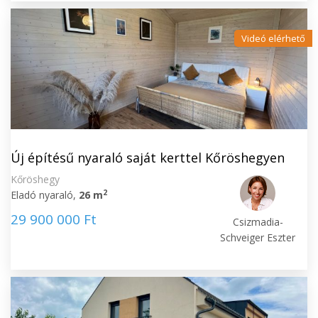
Videó elérhető
Új építésű nyaraló saját kerttel Kőröshegyen
Kőröshegy
2
Eladó nyaraló,
26 m
29 900 000 Ft
Csizmadia-
Schveiger Eszter