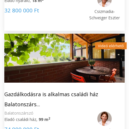
Eladó nyaraló,
18 m
32 800 000 Ft
Csizmadia-
Schveiger Eszter
Videó elérhető
Gazdálkodásra is alkalmas családi ház
Balatonszárs...
Balatonszárszó
2
Eladó családi ház,
99 m