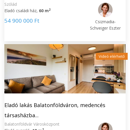
Szólád
2
Eladó családi ház,
60 m
54 900 000 Ft
Csizmadia-
Schveiger Eszter
Videó elérhető
Eladó lakás Balatonföldváron, medencés
társasházba...
Balatonföldvár Városközpont
2