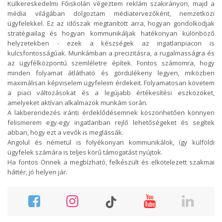
Külkereskedelmi Főiskolán végeztem reklám szakirányon, majd a
média világában dolgoztam médiatervezőként, nemzetközi
ügyfelekkel. Ez az időszak megtanított arra, hogyan gondolkodjak
stratégiailag és hogyan kommunikáljak hatékonyan különböző
helyzetekben - ezek a készségek az ingatlanpiacon is
kulcsfontosságúak. Munkámban a precizitásra, a rugalmasságra és
az ügyfélközpontú szemléletre építek. Fontos számomra, hogy
minden folyamat átlátható és gördülékeny legyen, miközben
maximálisan képviselem ügyfeleim érdekeit. Folyamatosan követem
a piaci változásokat és a legújabb értékesítési eszközöket,
amelyeket aktívan alkalmazok munkám során.
A lakberendezés iránti érdeklődésemnek köszönhetően könnyen
felismerem egy-egy ingatlanban rejlő lehetőségeket és segítek
abban, hogy ezt a vevők is meglássák.
Angolul és németül is folyékonyan kommunikálok, így külföldi
ügyfelek számára is teljes körű támogatást nyújtok.
Ha fontos Önnek a megbízható, felkészült és elkötelezett szakmai
háttér, jó helyen jár.