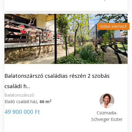
Videó elérhető
Balatonszárszó családias részén 2 szobás
családi h...
Balatonszárszó
2
Eladó családi ház,
66 m
49 900 000 Ft
Csizmadia-
Schveiger Eszter