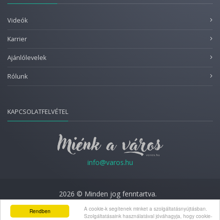
Videók
Karrier
Ajánlólevelek
Rólunk
KAPCSOLATFELVÉTEL
info@varos.hu
2026 © Minden jog fenntartva.
A cookie-k segítenek minket a szolgáltatásnyújtásban.
Adatkezelési nyilatkozat
Rendben
Szolgáltatásaink használatával jóváhagyja, hogy cookie-