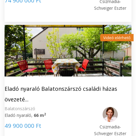
74 900 000 Ft
Csizmadia-
Schveiger Eszter
Videó elérhető
Eladó nyaraló Balatonszárszó családi házas
övezeté...
Balatonszárszó
2
Eladó nyaraló,
66 m
49 900 000 Ft
Csizmadia-
Schveiger Eszter