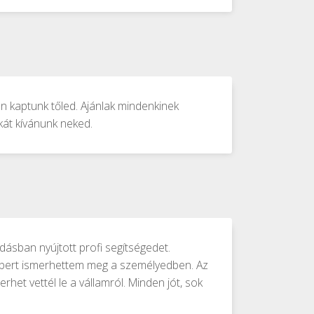
 kaptunk tőled. Ajánlak mindenkinek
kát kívánunk neked.
ásban nyújtott profi segítségedet.
mbert ismerhettem meg a személyedben. Az
het vettél le a vállamról. Minden jót, sok