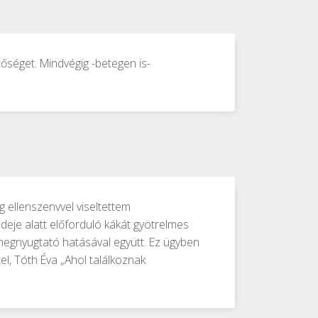
tőséget. Mindvégig -betegen is-
 ellenszenvvel viseltettem
eje alatt előforduló kákát gyötrelmes
megnyugtató hatásával együtt. Ez ügyben
el, Tóth Éva „Ahol találkoznak