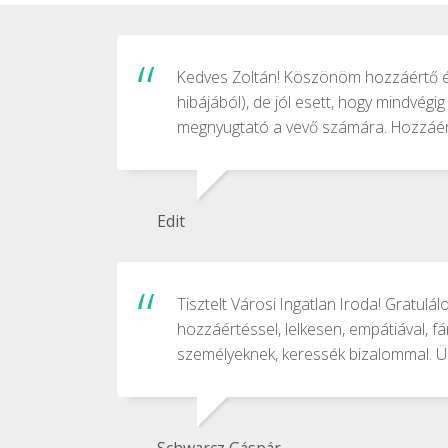
Kedves Zoltán! Köszönöm hozzáértő és
hibájából), de jól esett, hogy mindvégi
megnyugtató a vevő számára. Hozzáért
Edit
Tisztelt Városi Ingatlan Iroda! Gratu
hozzáértéssel, lelkesen, empátiával, fá
személyeknek, keressék bizalommal. Ü