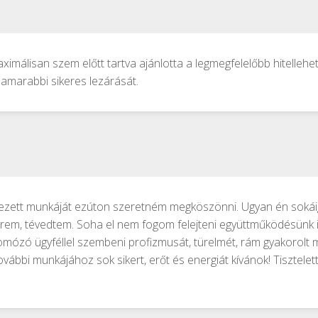
aximálisan szem előtt tartva ajánlotta a legmegfelelőbb hitellehe
hamarabbi sikeres lezárását.
jezett munkáját ezúton szeretném megköszönni. Ugyan én sokáig
rem, tévedtem. Soha el nem fogom felejteni együttműködésünk id
mózó ügyféllel szembeni profizmusát, türelmét, rám gyakorolt 
ábbi munkájához sok sikert, erőt és energiát kívánok! Tisztelett