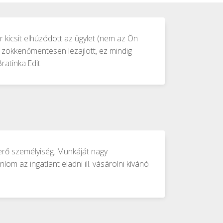
kicsit elhúzódott az ügylet (nem az Ön
 is zökkenőmentesen lezajlott, ez mindig
atinka Edit
yerő személyiség. Munkáját nagy
lom az ingatlant eladni ill. vásárolni kívánó