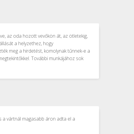
e, az oda hozott vevőkön át, az ötletekig,
llását a helyzethez, hogy
zték meg a hirdetést, komolynak tűnnek-e a
 megtekintőkkel. További munkájához sok
és a vártnál magasabb áron adta el a