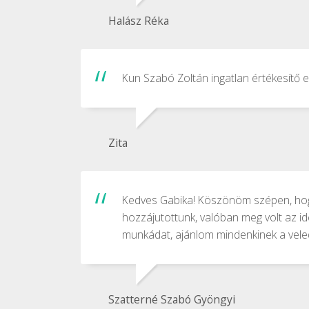
Halász Réka
Kun Szabó Zoltán ingatlan értékesítő e
Zita
Kedves Gabika! Köszönöm szépen, hogy
hozzájutottunk, valóban meg volt az id
munkádat, ajánlom mindenkinek a veled 
Szatterné Szabó Gyöngyi