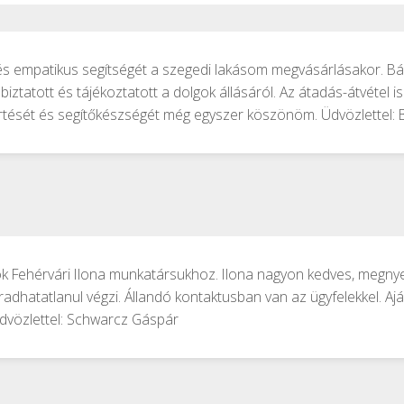
 empatikus segítségét a szegedi lakásom megvásárlásakor. Bár 
g biztatott és tájékoztatott a dolgok állásáról. Az átadás-átvétel
ését és segítőkészségét még egyszer köszönöm. Üdvözlettel: Br
lálok Fehérvári Ilona munkatársukhoz. Ilona nagyon kedves, megn
radhatatlanul végzi. Állandó kontaktusban van az ügyfelekkel. Aján
dvözlettel: Schwarcz Gáspár