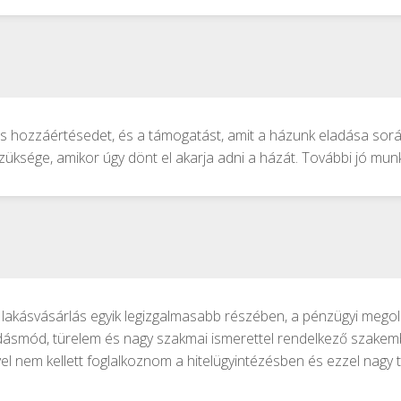
 hozzáértésedet, és a támogatást, amit a házunk eladása során
ksége, amikor úgy dönt el akarja adni a házát. További jó mun
akásvásárlás egyik legizgalmasabb részében, a pénzügyi megold
dásmód, türelem és nagy szakmai ismerettel rendelkező szake
l nem kellett foglalkoznom a hitelügyintézésben és ezzel nagy ter