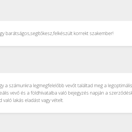
gy barátságos,segítőkesz,felkészült korrekt szakember!
 a számunkra legmegfelelőbb vevőt találtad meg a legoptimáli
eális vevő és a földhívatalba való bejegyzés napján a szerződés
való lakás eladást vagy vételt.