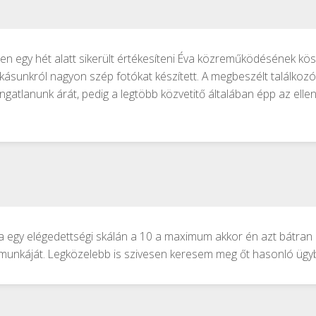
n egy hét alatt sikerült értékesíteni Éva közreműködésének kö
akásunkról nagyon szép fotókat készített. A megbeszélt találkoz
 ingatlanunk árát, pedig a legtöbb közvetitő általában épp az ell
a egy elégedettségi skálán a 10 a maximum akkor én azt bátran
a munkáját. Legközelebb is szivesen keresem meg őt hasonló ügy