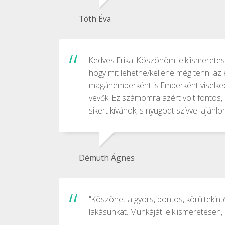
Tóth Éva
Kedves Erika! Köszönöm lelkiismeretes,
hogy mit lehetne/kellene még tenni az
magánemberként is Emberként viselkede
vevők. Ez számomra azért volt fontos
sikert kívánok, s nyugodt szívvel ajánl
Démuth Ágnes
"Köszönet a gyors, pontos, körültekint
lakásunkat. Munkáját lelkiismeretesen