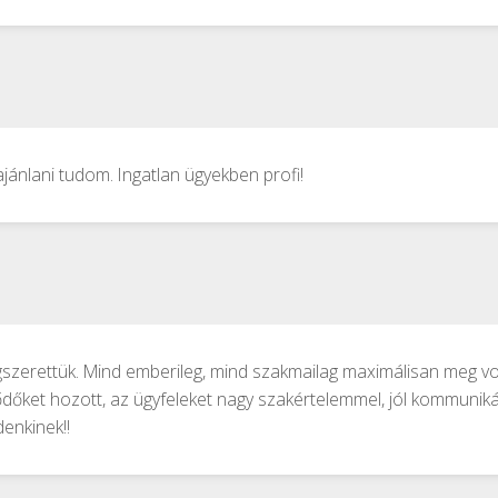
jánlani tudom. Ingatlan ügyekben profi!
zerettük. Mind emberileg, mind szakmailag maximálisan meg volt
ődőket hozott, az ügyfeleket nagy szakértelemmel, jól kommuniká
enkinek!!