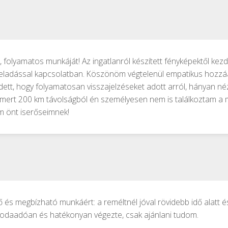
 folyamatos munkáját! Az ingatlanról készített fényképektől kezdv
 eladással kapcsolatban. Köszönöm végtelenül empatikus hozzáá
tt, hogy folyamatosan visszajelzéseket adott arról, hányan né
, mert 200 km távolságból én személyesen nem is találkoztam a
om önt iserőseimnek!
ő és megbízható munkáért: a reméltnél jóval rövidebb idő alatt 
, odaadóan és hatékonyan végezte, csak ajánlani tudom.