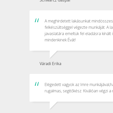
Schwarcz Gáspár
A meghirdetett lakásunkat mindösszese
felkészültséggel végezte munkáját. A l
javaslatára emeltük fel eladásra kínált
mindenkinek Évát!
Váradi Erika
Elégedett vagyok az Imre munkájával,h
rugalmas, segitőkész. Kiválóan végzi 