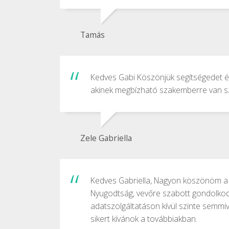
Tamás
Kedves Gabi Köszönjük segítségedet és
akinek megbízható szakemberre van szü
Zele Gabriella
Kedves Gabriella, Nagyon köszönöm a l
Nyugodtság, vevőre szabott gondolko
adatszolgáltatáson kívül szinte semmive
sikert kívánok a továbbiakban.