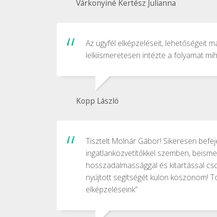
Várkonyiné Kertész Julianna
Az ügyfél elképzeléseit, lehetőségeit m
lelkiismeretesen intézte a folyamat mi
Kopp László
Tisztelt Molnár Gábor! Sikeresen befe
ingatlanközvetítőkkel szemben, beisme
hosszadalmassággal és kitartással cso
nyújtott segítségét külön köszönöm! Tov
elképzeléseink”