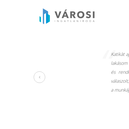
“
Katikàt 
lakásom 
és rend
válaszol
a munkáj