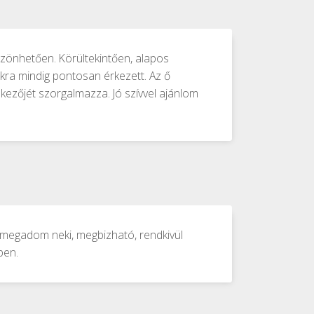
szönhetően. Körültekintően, alapos
ókra mindig pontosan érkezett. Az ő
enkezőjét szorgalmazza. Jó szívvel ajánlom
 megadom neki, megbizható, rendkivül
ben.