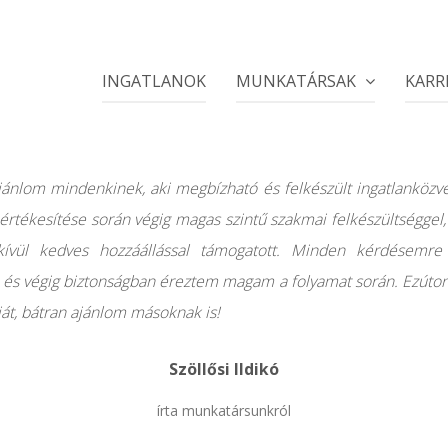
INGATLANOK
MUNKATÁRSAK
KARR
ajánlom mindenkinek, aki megbízható és felkészült ingatlanközve
értékesítése során végig magas szintű szakmai felkészültséggel,
kívül kedves hozzáállással támogatott. Minden kérdésemre
t, és végig biztonságban éreztem magam a folyamat során. Ezúto
át, bátran ajánlom másoknak is!
Szöllősi Ildikó
írta munkatársunkról