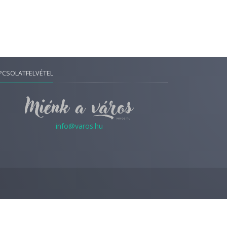
PCSOLATFELVÉTEL
info@varos.hu