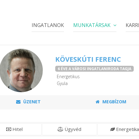
INGATLANOK
MUNKATÁRSAK
KARR
KÖVESKÚTI FERENC
6 ÉVE A VÁROSI INGATLANIRODA TAGJA
Energetikus
Gyula
ÜZENET
MEGBÍZOM
Hitel
Ügyvéd
Energetika