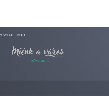
PCSOLATFELVÉTEL
info@varos.hu