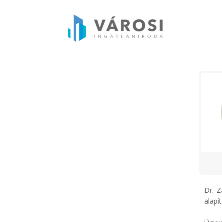
Dr. Z
alapí