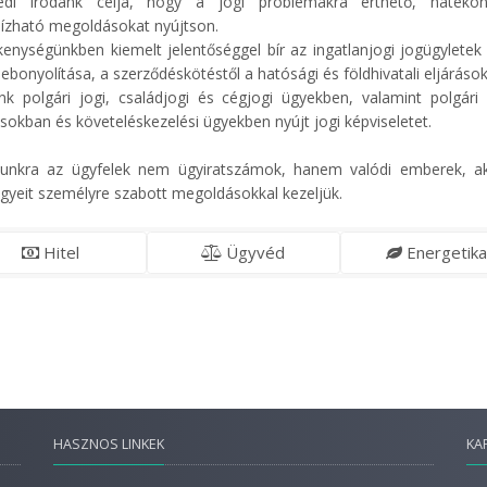
édi irodánk célja, hogy a jogi problémákra érthető, hatéko
zható megoldásokat nyújtson.
enységünkben kiemelt jelentőséggel bír az ingatlanjogi jogügyletek 
lebonyolítása, a szerződéskötéstől a hatósági és földhivatali eljárások
nk polgári jogi, családjogi és cégjogi ügyekben, valamint polgári
ásokban és követeléskezelési ügyekben nyújt jogi képviseletet.
unkra az ügyfelek nem ügyiratszámok, hanem valódi emberek, ak
ügyeit személyre szabott megoldásokkal kezeljük.
Hitel
Ügyvéd
Energetika
HASZNOS LINKEK
KA