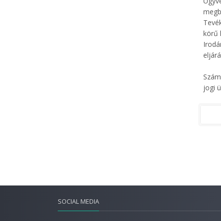
Ügyv
megbí
Tevék
körű 
Irodá
eljár
Szám
jogi 
SOCIAL MEDIA