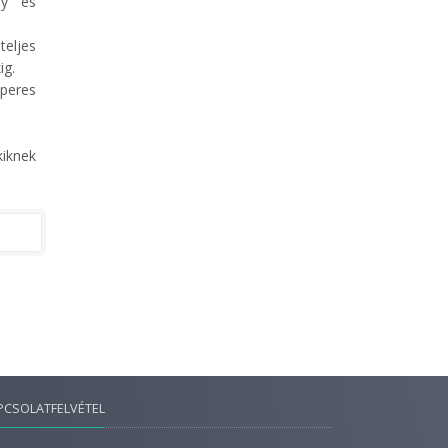
ny és
teljes
ig.
 peres
iknek
PCSOLATFELVÉTEL