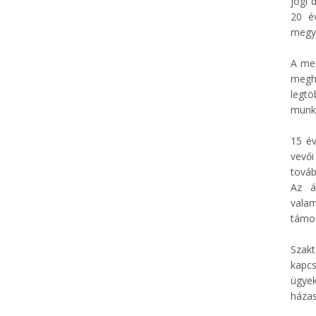
jogi 
20 é
megy
A meg
megho
legt
munka
15 év
vevői
továb
Az á
valam
támog
Szakt
kapc
ügyek
házas