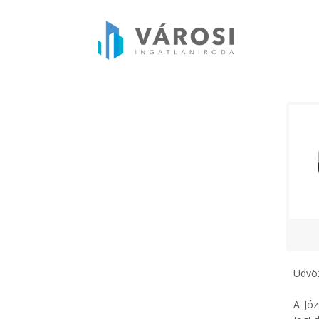
Üdvöz
A Jó