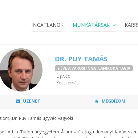
INGATLANOK
MUNKATÁRSAK
KARR
DR. PUY TAMÁS
2 ÉVE A VÁROSI INGATLANIRODA TAGJA
Ügyvéd
Kecskemét
ÜZENET
MEGBÍZOM
löm, Dr. Puy Tamás ügyvéd vagyok!
zsef Attila Tudományegyetem Állam – és Jogtudományi Karán szer