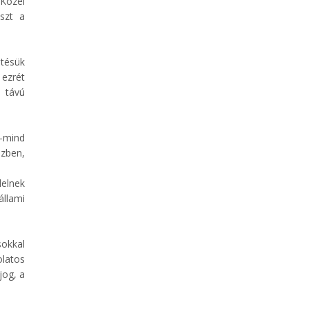
 Közel
szt a
ntésük
 ezrét
 távú
 -mind
özben,
elnek
állami
sokkal
latos
jog, a