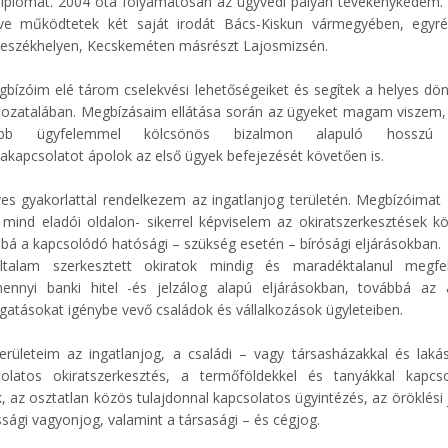
diplomát. 2004 óta folyamatosan az ügyvédi pályán tevékenykedem.
ve működtetek két saját irodát Bács-Kiskun vármegyében, egyré
eszékhelyen, Kecskeméten másrészt Lajosmizsén.
bízóim elé tárom cselekvési lehetőségeiket és segítek a helyes dö
zatalában. Megbízásaim ellátása során az ügyeket magam viszem,
öbb ügyfelemmel kölcsönös bizalmon alapuló hosszú
kapcsolatot ápolok az első ügyek befejezését követően is.
es gyakorlattal rendelkezem az ingatlanjog területén. Megbízóimat
 mind eladói oldalon- sikerrel képviselem az okiratszerkesztések k
bá a kapcsolódó hatósági – szükség esetén – bírósági eljárásokban.
ltalam szerkesztett okiratok mindig és maradéktalanul megfel
ennyi banki hitel -és jelzálog alapú eljárásokban, továbbá az 
atásokat igénybe vevő családok és vállalkozások ügyleteiben.
erületeim az ingatlanjog, a családi – vagy társasházakkal és laká
solatos okiratszerkesztés, a termőföldekkel és tanyákkal kapcso
, az osztatlan közös tulajdonnal kapcsolatos ügyintézés, az öröklési 
sági vagyonjog, valamint a társasági – és cégjog.