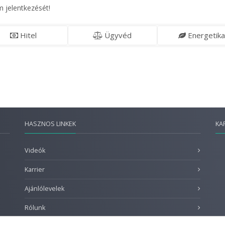
 jelentkezését!
Hitel
Ügyvéd
Energetika
HASZNOS LINKEK
KA
Videók
Karrier
Ajánlólevelek
Rólunk