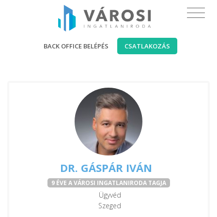
BACK OFFICE BELÉPÉS
CSATLAKOZÁS
DR. GÁSPÁR IVÁN
9 ÉVE A VÁROSI INGATLANIRODA TAGJA
Ügyvéd
Szeged