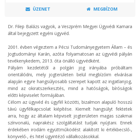
ÜZENET
MEGBÍZOM
Dr. Filep Balázs vagyok, a Veszprém Megyei Ügyvédi Kamara
által bejegyzett egyéni ügyvéd.
2001. évben végeztem a Pécsi Tudományegyetem Állam – és
Jogtudományi Karán, azóta folyamatosan az ügyvédi pályán
tevékenykedem, 2013. óta önálló ügyvédként.
Pályám kezdetétől a polgári jog irányába próbáltam
orientálódni, mely jogterületen belül megbízóim elvárásai
alapján egyre hangsúlyosabb szerepet kapott az ingatlanjog,
mind az okiratszerkesztés, mind a hatóságok, bíróságok
előtti képviselet formájában.
Célom az ügyvéd és ügyfél közötti, bizalmon alapuló hosszú
távú ügyfélkapcsolat kiépítése. Kiemelt hangsúlyt fektetek
arra, hogy az általam képviselt jogterületen magas szakmai
színvonalú, naprakész szolgáltatást tudjak nyújtani. Ennek
érdekében irodám együttműködést alakított ki értékbecslő-,
könyvelő-, és hitel ügyintéző vállalkozásokkal.