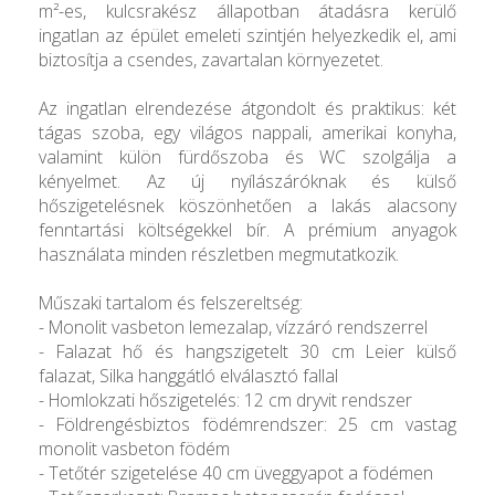
m²-es, kulcsrakész állapotban átadásra kerülő
ingatlan az épület emeleti szintjén helyezkedik el, ami
biztosítja a csendes, zavartalan környezetet.
Az ingatlan elrendezése átgondolt és praktikus: két
tágas szoba, egy világos nappali, amerikai konyha,
valamint külön fürdőszoba és WC szolgálja a
kényelmet. Az új nyílászáróknak és külső
hőszigetelésnek köszönhetően a lakás alacsony
fenntartási költségekkel bír. A prémium anyagok
használata minden részletben megmutatkozik.
Műszaki tartalom és felszereltség:
- Monolit vasbeton lemezalap, vízzáró rendszerrel
- Falazat hő és hangszigetelt 30 cm Leier külső
falazat, Silka hanggátló elválasztó fallal
- Homlokzati hőszigetelés: 12 cm dryvit rendszer
- Földrengésbiztos födémrendszer: 25 cm vastag
monolit vasbeton födém
- Tetőtér szigetelése 40 cm üveggyapot a födémen