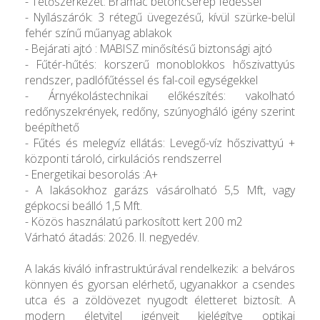
- Tetőszerkezet: Bramac betoncserép fedéssel
- Nyílászárók: 3 rétegű üvegezésű, kívül szürke-belül
fehér színű műanyag ablakok
- Bejárati ajtó : MABISZ minősítésű biztonsági ajtó
- Fűtér-hűtés: korszerű monoblokkos hőszivattyús
rendszer, padlófűtéssel és fal-coil egységekkel
- Árnyékolástechnikai előkészítés: vakolható
redőnyszekrények, redőny, szúnyogháló igény szerint
beépíthető
- Fűtés és melegvíz ellátás: Levegő-víz hőszivattyú +
központi tároló, cirkulációs rendszerrel
- Energetikai besorolás :A+
- A lakásokhoz garázs vásárolható 5,5 Mft, vagy
gépkocsi beálló 1,5 Mft.
- Közös használatú parkosított kert 200 m2
Várható átadás: 2026. Il. negyedév.
A lakás kiváló infrastruktúrával rendelkezik: a belváros
könnyen és gyorsan elérhető, ugyanakkor a csendes
utca és a zöldövezet nyugodt életteret biztosít. A
modern életvitel igényeit kielégítve optikai