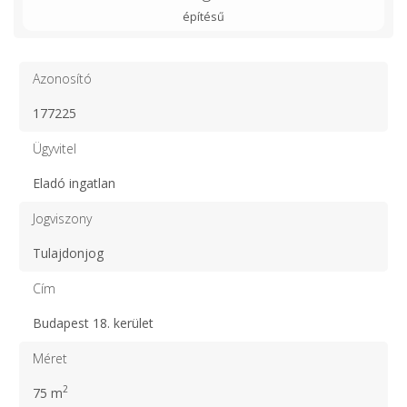
építésű
Azonosító
177225
Ügyvitel
Eladó ingatlan
Jogviszony
Tulajdonjog
Cím
Budapest 18. kerület
Méret
2
75 m