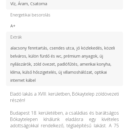
Víz, Áram, Csatorna
Energetikai besorolás
A+
Extrák
alacsony fenntartás, csendes utca, jó közlekedés, közeli
belváros, külön fürdő és wc, prémium anyagok, új
nyílászárók, zöld övezet, padlófűtés, amerikai konyha,
klíma, külső hőszigetelés, új villamoshálózat, optikai
internet kábel
Eladó lakás a XVIII. kerületben, Bókaytelep zöldövezeti
részén!
Budapest 18. kerületében, a családias és barátságos
Bókaytelepen kínálunk eladásra egy kivételes
adottságokkal rendelkező, téglaépítésű lakást. A 75