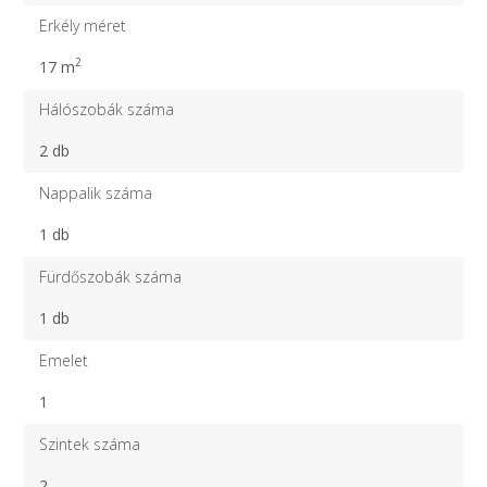
Erkély méret
2
17 m
Hálószobák száma
2 db
Nappalik száma
1 db
Fürdőszobák száma
1 db
Emelet
1
Szintek száma
2